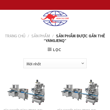
Chuyển
đến
nội
dung
TRANG CHỦ
/
SẢN PHẨM
/
SẢN PHẨM ĐƯỢC GẮN THẺ
“YANGJENQ”
LỌC
DÂY CHUYỀN BÁNH TRUNG THU
DÂY CHUYỀN BÁNH TRUNG THU