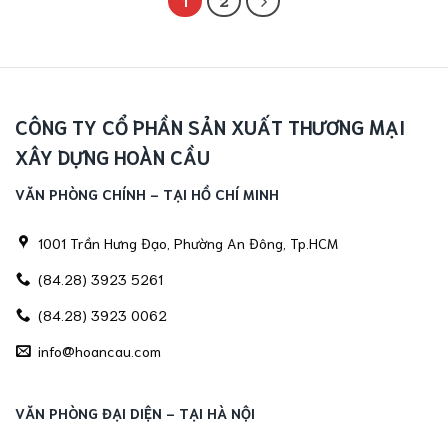
CÔNG TY CỔ PHẦN SẢN XUẤT THƯƠNG MẠI
XÂY DỰNG HOÀN CẦU
VĂN PHÒNG CHÍNH - TẠI HỒ CHÍ MINH
1001 Trần Hưng Đạo, Phường An Đông, Tp.HCM
(84.28) 3923 5261
(84.28) 3923 0062
info@hoancau.com
VĂN PHÒNG ĐẠI DIỆN - TẠI HÀ NỘI