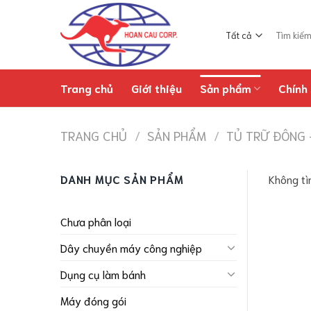
Chuyển
đến
Tìm
nội
kiếm:
dung
Trang chủ
Giới thiệu
Sản phẩm
Chính 
TRANG CHỦ
/
SẢN PHẨM
/
TỦ TRỮ ĐÔNG 
DANH MỤC SẢN PHẨM
Không tì
Chưa phân loại
Dây chuyền máy công nghiệp
Dụng cụ làm bánh
Máy đóng gói