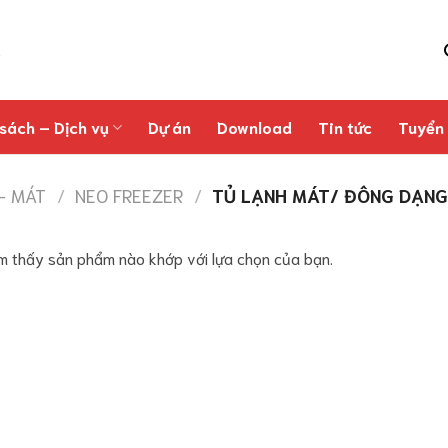
sách – Dịch vụ
Dự án
Download
Tin tức
Tuyển
- MÁT
/
NEO FREEZER
/
TỦ LẠNH MÁT/ ĐÔNG DẠNG
m thấy sản phẩm nào khớp với lựa chọn của bạn.