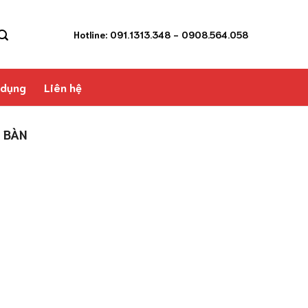
Hotline: 091.1313.348
- 0908.564.058
 dụng
Liên hệ
 BÀN