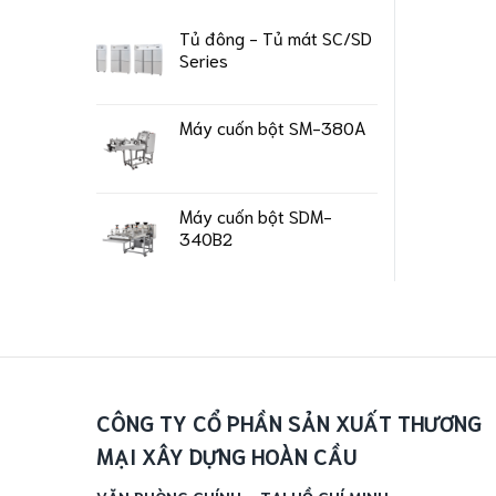
Tủ đông - Tủ mát SC/SD
Series
Máy cuốn bột SM-380A
Máy cuốn bột SDM-
340B2
CÔNG TY CỔ PHẦN SẢN XUẤT THƯƠNG
MẠI XÂY DỰNG HOÀN CẦU