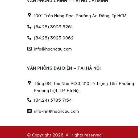
VĂN PHÒNG CHÍNH - TẠI HỒ CHÍ MINH
1001 Trần Hưng Đạo, Phường An Đông, Tp.HCM
(84.28) 3923 5261
(84.28) 3923 0062
info@hoancau.com
VĂN PHÒNG ĐẠI DIỆN - TẠI HÀ NỘI
Tầng 08, Toà Nhà ACCI, 210 Lê Trọng Tấn, Phường
Phương Liệt, TP. Hà Nội
(84.24) 3795 7154
info-hn@hoancau.com
© Copyright 2026. All rights reserved