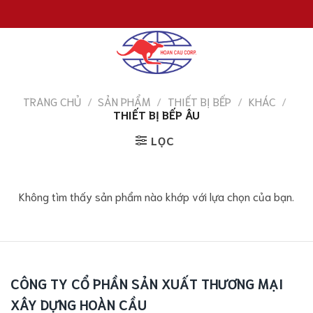
Chuyển
đến
nội
dung
TRANG CHỦ
/
SẢN PHẨM
/
THIẾT BỊ BẾP
/
KHÁC
/
THIẾT BỊ BẾP ÂU
LỌC
Không tìm thấy sản phẩm nào khớp với lựa chọn của bạn.
CÔNG TY CỔ PHẦN SẢN XUẤT THƯƠNG MẠI
XÂY DỰNG HOÀN CẦU