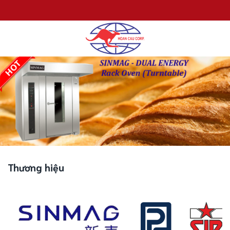
Chuyển
đến
nội
dung
Thương hiệu