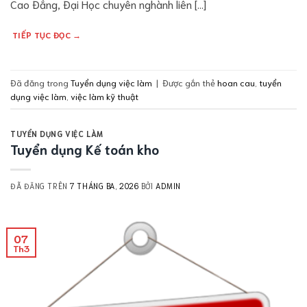
Cao Đẳng, Đại Học chuyên nghành liên […]
TIẾP TỤC ĐỌC
→
Đã đăng trong
Tuyển dụng việc làm
|
Được gắn thẻ
hoan cau
,
tuyển
dụng việc làm
,
việc làm kỹ thuật
TUYỂN DỤNG VIỆC LÀM
Tuyển dụng Kế toán kho
ĐÃ ĐĂNG TRÊN
7 THÁNG BA, 2026
BỞI
ADMIN
07
Th3