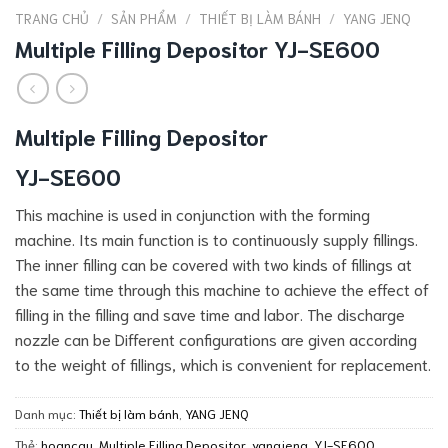
TRANG CHỦ
/
SẢN PHẨM
/
THIẾT BỊ LÀM BÁNH
/
YANG JENQ
Multiple Filling Depositor YJ-SE600
Multiple Filling Depositor
YJ-SE600
This machine is used in conjunction with the forming
machine. Its main function is to continuously supply fillings.
The inner filling can be covered with two kinds of fillings at
the same time through this machine to achieve the effect of
filling in the filling and save time and labor. The discharge
nozzle can be Different configurations are given according
to the weight of fillings, which is convenient for replacement.
Danh mục:
Thiết bị làm bánh
,
YANG JENQ
Thẻ:
hoancau
,
Multiple Filling Depositor
,
yangjenq
,
YJ-SE600