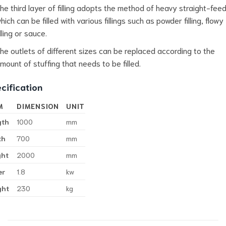
he third layer of filling adopts the method of heavy straight-feed
hich can be filled with various fillings such as powder filling, flowy
illing or sauce.
he outlets of different sizes can be replaced according to the
mount of stuffing that needs to be filled.
cification
M
DIMENSION
UNIT
gth
1000
mm
th
700
mm
ght
2000
mm
er
1.8
kw
ght
230
kg