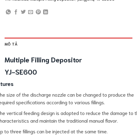
MÔ TẢ
Multiple Filling Depositor
YJ-SE600
tures
he size of the discharge nozzle can be changed to produce the
equired specifications according to various fillings.
he vertical feeding design is adopted to reduce the damage to 
haracteristics and maintain the traditional manual flavor.
p to three fillings can be injected at the same time.