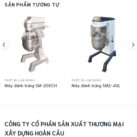
SẢN PHẨM TƯƠNG TỰ
THIẾT BỊ LÀM BÁNH
THIẾT BỊ LÀM BÁNH
Máy đánh trứng SM-200CH
Máy đánh trứng SM2-40L
CÔNG TY CỔ PHẦN SẢN XUẤT THƯƠNG MẠI
XÂY DỰNG HOÀN CẦU