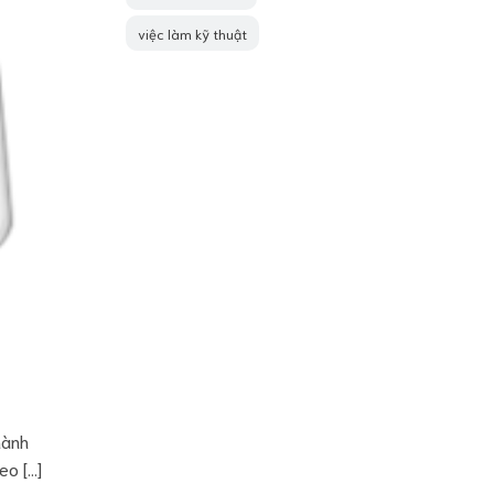
việc làm kỹ thuật
hành
eo […]