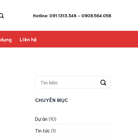
Hotline: 091.1313.348
- 0908.564.058
 dụng
Liên hệ
CHUYÊN MỤC
Dự án
(10)
Tin tức
(1)