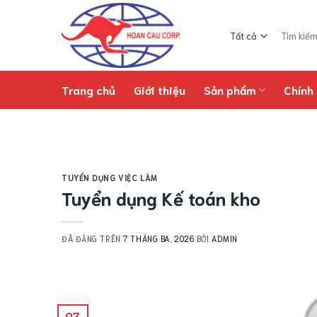
Chuyển
đến
Tìm
nội
kiếm:
dung
Trang chủ
Giới thiệu
Sản phẩm
Chính 
TUYỂN DỤNG VIỆC LÀM
Tuyển dụng Kế toán kho
ĐÃ ĐĂNG TRÊN
7 THÁNG BA, 2026
BỞI
ADMIN
07