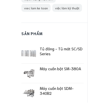
viec lam ke toan
việc làm kỹ thuật
SẢN PHẨM
Tủ đông - Tủ mát SC/SD
Series
Máy cuốn bột SM-380A
Máy cuốn bột SDM-
340B2