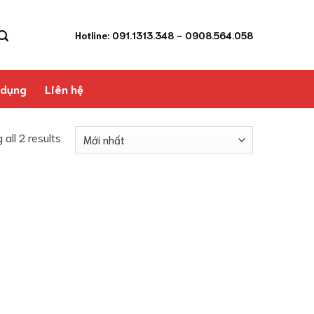
Hotline: 091.1313.348
- 0908.564.058
 dụng
Liên hệ
 all 2 results