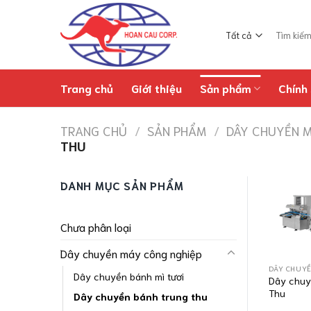
Chuyển
đến
Tìm
nội
kiếm:
dung
Trang chủ
Giới thiệu
Sản phẩm
Chính 
TRANG CHỦ
/
SẢN PHẨM
/
DÂY CHUYỀN M
THU
DANH MỤC SẢN PHẨM
Chưa phân loại
Dây chuyền máy công nghiệp
DÂY CHUYỀ
Dây chuyền bánh mì tươi
Dây chuy
Thu
Dây chuyền bánh trung thu