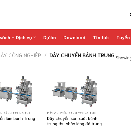
sách – Dịch vụ
Dự án
Download
Tin tức
Tuyển
ÁY CÔNG NGHIỆP
/
DÂY CHUYỀN BÁNH TRUNG
Showing
N BÁNH TRUNG THU
DÂY CHUYỀN BÁNH TRUNG THU
ền làm bánh Trung
Dây chuyền sản xuất bánh
trung thu nhân lòng đỏ trứng