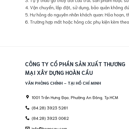
4. Vận chuyển, lắp đặt, sử dụng, bảo quản không đú
5. Hư hỏng do nguyên nhân khách quan: Hỏa hoạn, thi
6. Trường hợp mất hoặc hỏng các phụ kiện kèm theo: b
CÔNG TY CỔ PHẦN SẢN XUẤT THƯƠNG
MẠI XÂY DỰNG HOÀN CẦU
VĂN PHÒNG CHÍNH - TẠI HỒ CHÍ MINH
1001 Trần Hưng Đạo, Phường An Đông, Tp.HCM
(84.28) 3923 5261
(84.28) 3923 0062
info@hoancau.com