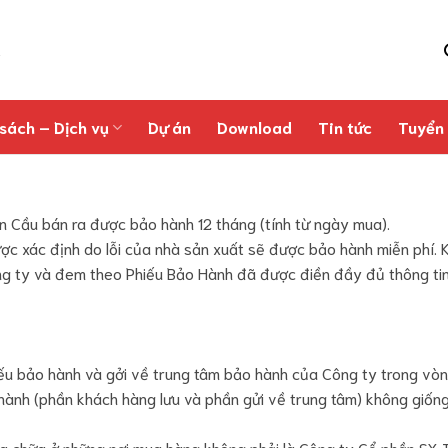
sách – Dịch vụ
Dự án
Download
Tin tức
Tuyển
Cầu bán ra được bảo hành 12 tháng (tính từ ngày mua).
ợc xác định do lỗi của nhà sản xuất sẽ được bảo hành miễn phí. 
 Công ty và đem theo Phiếu Bảo Hành đã được điền đầy đủ thông 
iếu bảo hành và gởi về trung tâm bảo hành của Công ty trong vò
 hành (phần khách hàng lưu và phần gửi về trung tâm) không giốn
ửa chữa ở những nơi mua hàng không phải là Công ty Cổ phần SX