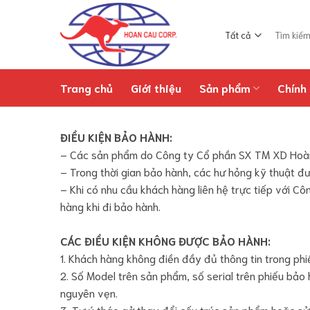
Chuyển
đến
Tìm
nội
kiếm:
dung
Trang chủ
Giới thiệu
Sản phẩm
Chính 
ĐIỀU KIỆN BẢO HÀNH:
– Các sản phẩm do Công ty Cổ phần SX TM XD Hoàn 
– Trong thời gian bảo hành, các hư hỏng kỹ thuật đư
– Khi có nhu cầu khách hàng liên hệ trực tiếp với
hàng khi đi bảo hành.
CÁC ĐIỀU KIỆN KHÔNG ĐƯỢC BẢO HÀNH:
1. Khách hàng không điền đầy đủ thông tin trong ph
2. Số Model trên sản phẩm, số serial trên phiếu bảo
nguyên vẹn.
3. Tự ý tháo gở thay đổi cấu trúc sản phẩm hoặc s