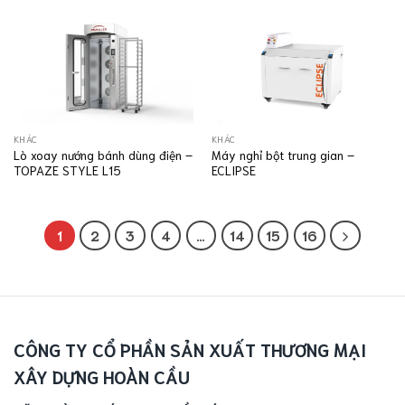
KHÁC
KHÁC
Lò xoay nướng bánh dùng điện –
Máy nghỉ bột trung gian –
TOPAZE STYLE L15
ECLIPSE
1
2
3
4
…
14
15
16
CÔNG TY CỔ PHẦN SẢN XUẤT THƯƠNG MẠI
XÂY DỰNG HOÀN CẦU