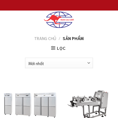
Chuyển
đến
nội
dung
TRANG CHỦ
/
SẢN PHẨM
LỌC