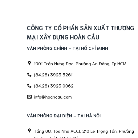
CÔNG TY CỔ PHẦN SẢN XUẤT THƯƠNG
MẠI XÂY DỰNG HOÀN CẦU
VĂN PHÒNG CHÍNH - TẠI HỒ CHÍ MINH
1001 Trần Hưng Đạo, Phường An Đông, Tp.HCM
(84.28) 3923 5261
(84.28) 3923 0062
info@hoancau.com
VĂN PHÒNG ĐẠI DIỆN - TẠI HÀ NỘI
Tầng 08, Toà Nhà ACCI, 210 Lê Trọng Tấn, Phường
Phương Liệt, TP. Hà Nội