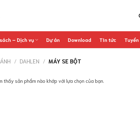
sách – Dịch vụ
Dự án
Download
Tin tức
Tuyển
BÁNH
/
DAHLEN
/
MÁY SE BỘT
m thấy sản phẩm nào khớp với lựa chọn của bạn.