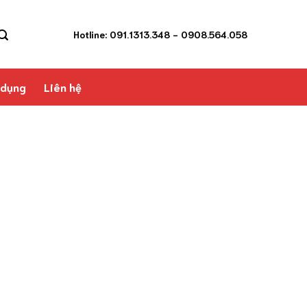
Hotline: 091.1313.348
- 0908.564.058
 dụng
Liên hệ