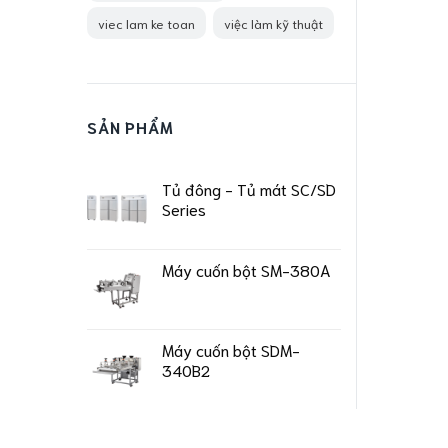
viec lam ke toan
việc làm kỹ thuật
SẢN PHẨM
Tủ đông - Tủ mát SC/SD
Series
Máy cuốn bột SM-380A
Máy cuốn bột SDM-
340B2