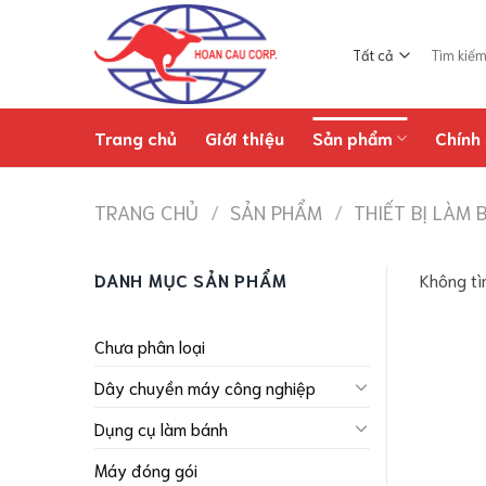
Chuyển
đến
Tìm
nội
kiếm:
dung
Trang chủ
Giới thiệu
Sản phẩm
Chính 
TRANG CHỦ
/
SẢN PHẨM
/
THIẾT BỊ LÀM 
DANH MỤC SẢN PHẨM
Không tì
Chưa phân loại
Dây chuyền máy công nghiệp
Dụng cụ làm bánh
Máy đóng gói