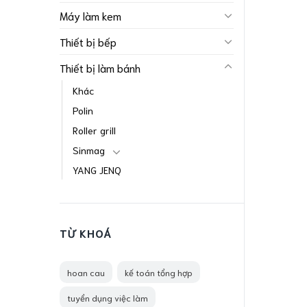
Máy làm kem
Thiết bị bếp
Thiết bị làm bánh
Khác
Polin
Roller grill
Sinmag
YANG JENQ
TỪ KHOÁ
hoan cau
kế toán tổng hợp
tuyển dụng việc làm