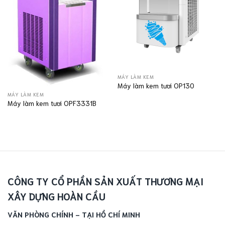
MÁY LÀM KEM
Máy làm kem tươi OP130
MÁY LÀM KEM
Máy làm kem tươi OPF3331B
CÔNG TY CỔ PHẦN SẢN XUẤT THƯƠNG MẠI
XÂY DỰNG HOÀN CẦU
VĂN PHÒNG CHÍNH - TẠI HỒ CHÍ MINH