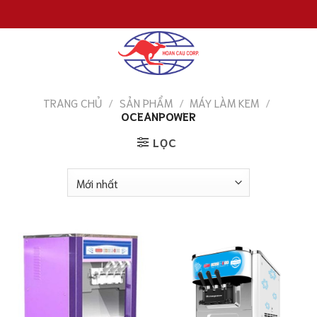
Chuyển
đến
nội
dung
TRANG CHỦ
/
SẢN PHẨM
/
MÁY LÀM KEM
/
OCEANPOWER
LỌC