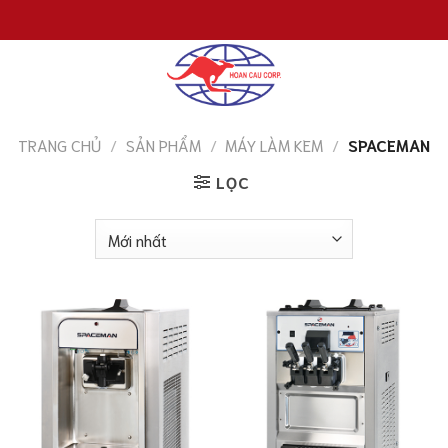
Chuyển
đến
nội
dung
TRANG CHỦ
/
SẢN PHẨM
/
MÁY LÀM KEM
/
SPACEMAN
LỌC