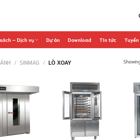
sách – Dịch vụ
Dự án
Download
Tin tức
Tuyển
Showing 
BÁNH
/
SINMAG
/
LÒ XOAY