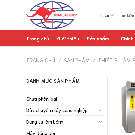
Chuyển
đến
Tìm
nội
kiếm:
dung
Trang chủ
Giới thiệu
Sản phẩm
Chính 
TRANG CHỦ
/
SẢN PHẨM
/
THIẾT BỊ LÀM 
DANH MỤC SẢN PHẨM
Chưa phân loại
Dây chuyền máy công nghiệp
Dụng cụ làm bánh
Máy đóng gói