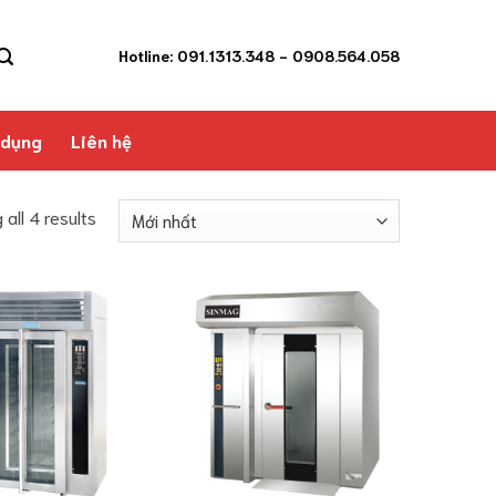
Hotline: 091.1313.348
- 0908.564.058
 dụng
Liên hệ
all 4 results