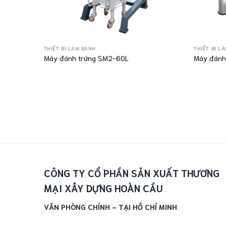
THIẾT BỊ LÀM BÁNH
THIẾT BỊ L
Máy đánh trứng SM2-60L
Máy đánh
CÔNG TY CỔ PHẦN SẢN XUẤT THƯƠNG
MẠI XÂY DỰNG HOÀN CẦU
VĂN PHÒNG CHÍNH - TẠI HỒ CHÍ MINH