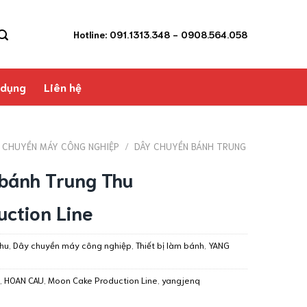
Hotline: 091.1313.348
- 0908.564.058
 dụng
Liên hệ
 CHUYỀN MÁY CÔNG NGHIỆP
/
DÂY CHUYỀN BÁNH TRUNG
bánh Trung Thu
ction Line
thu
,
Dây chuyền máy công nghiệp
,
Thiết bị làm bánh
,
YANG
,
HOAN CAU
,
Moon Cake Production Line
,
yangjenq