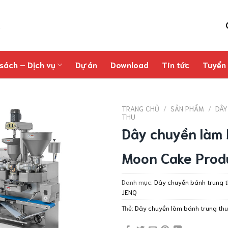
sách – Dịch vụ
Dự án
Download
Tin tức
Tuyển
TRANG CHỦ
/
SẢN PHẨM
/
DÂY
THU
Dây chuyền làm 
Moon Cake Produ
Danh mục:
Dây chuyền bánh trung 
JENQ
Thẻ:
Dây chuyền làm bánh trung thu