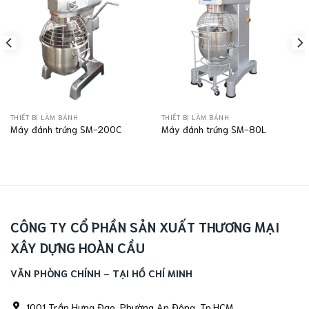
THIẾT BỊ LÀM BÁNH
THIẾT BỊ LÀM BÁNH
Máy đánh trứng SM-200C
Máy đánh trứng SM-80L
CÔNG TY CỔ PHẦN SẢN XUẤT THƯƠNG MẠI
XÂY DỰNG HOÀN CẦU
VĂN PHÒNG CHÍNH - TẠI HỒ CHÍ MINH
1001 Trần Hưng Đạo, Phường An Đông, Tp.HCM