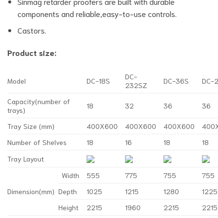
Sinmag retarder proofers are built with durable
components and reliable,easy-to-use controls.
Castors.
Product size:
DC-
Model
DC-18S
DC-36S
DC-
232SZ
Capacity(number of
18
32
36
36
trays)
Tray Size (mm)
400X600
400X600
400X600
400
Number of Shelves
18
16
18
18
Tray Layout
Width
555
775
755
755
Dimension(mm)
Depth
1025
1215
1280
1225
Height
2215
1960
2215
2215