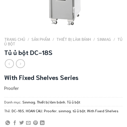
TRANG CHỦ
/
SẢN PHẨM
/
THIẾT BỊ LÀM BÁNH
/
SINMAG
/
TỦ
Ủ BỘT
Tủ ủ bột DC-18S
With Fixed Shelves Series
Proofer
Danh mục:
Sinmag
,
Thiết bị làm bánh
,
Tủ ủ bột
Thẻ:
DC-18S
,
HOAN CAU
,
Proofer
,
sinmag
,
tủ ủ bột
,
With Fixed Shelves