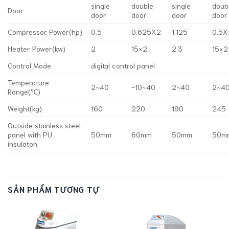
single
double
single
doub
Door
door
door
door
door
Compressor Power(hp)
0.5
0.625X2
1.125
0.5X
Heater Power(kw)
2
15×2
2.3
15×2
Control Mode
digital control panel
Temperature
2~40
-10~40
2~40
2~4
Range(℃)
Weight(kg)
160
220
190
245
Outside stainless steel
panel with PU
50mm
60mm
50mm
50m
insulaton
SẢN PHẨM TƯƠNG TỰ