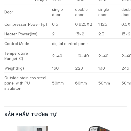
single
double
single
doub
Door
door
door
door
door
Compressor Power(hp)
0.5
0.625X2
1.125
0.5X
Heater Power(kw)
2
15×2
2.3
15×2
Control Mode
digital control panel
Temperature
2~40
-10~40
2~40
2~4
Range(℃)
Weight(kg)
160
220
190
245
Outside stainless steel
panel with PU
50mm
60mm
50mm
50m
insulaton
SẢN PHẨM TƯƠNG TỰ