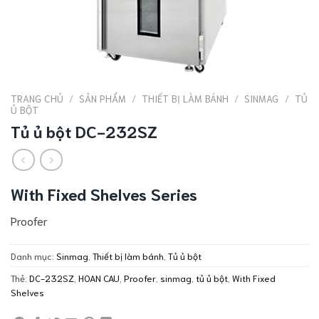
TRANG CHỦ
/
SẢN PHẨM
/
THIẾT BỊ LÀM BÁNH
/
SINMAG
/
TỦ
Ủ BỘT
Tủ ủ bột DC-232SZ
With Fixed Shelves Series
Proofer
Danh mục:
Sinmag
,
Thiết bị làm bánh
,
Tủ ủ bột
Thẻ:
DC-232SZ
,
HOAN CAU
,
Proofer
,
sinmag
,
tủ ủ bột
,
With Fixed
Shelves