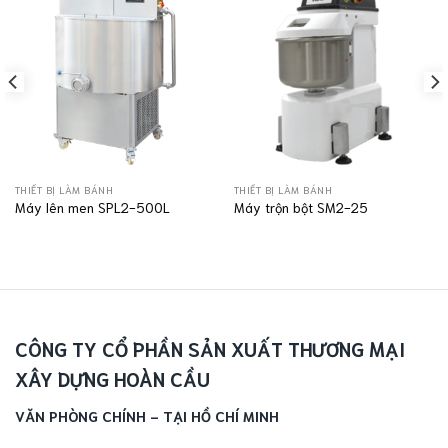
THIẾT BỊ LÀM BÁNH
THIẾT BỊ LÀM BÁNH
Máy lên men SPL2-500L
Máy trộn bột SM2-25
CÔNG TY CỔ PHẦN SẢN XUẤT THƯƠNG MẠI
XÂY DỰNG HOÀN CẦU
VĂN PHÒNG CHÍNH - TẠI HỒ CHÍ MINH