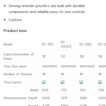
Sinmag retarder proofers are built with durable
components and reliable,easy-to-use controls.
Castors.
Product size:
DC-
Model
DC-18S
DC-36S
DC-
232SZ
Capacity(number of
18
32
36
36
trays)
Tray Size (mm)
400X600
400X600
400X600
400
Number of Shelves
18
16
18
18
Tray Layout
Width
555
775
755
755
Dimension(mm)
Depth
1025
1215
1280
1225
Height
2215
1960
2215
2215