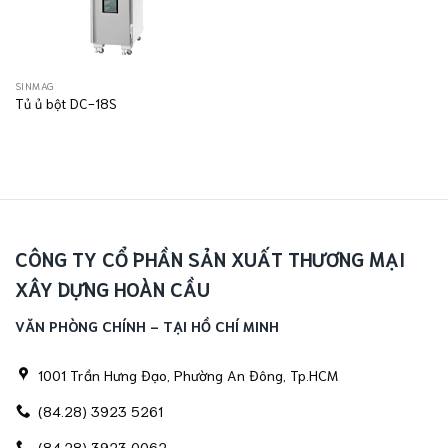
SINMAG
Tủ ủ bột DC-18S
CÔNG TY CỔ PHẦN SẢN XUẤT THƯƠNG MẠI
XÂY DỰNG HOÀN CẦU
VĂN PHÒNG CHÍNH - TẠI HỒ CHÍ MINH
1001 Trần Hưng Đạo, Phường An Đông, Tp.HCM
(84.28) 3923 5261
(84.28) 3923 0062