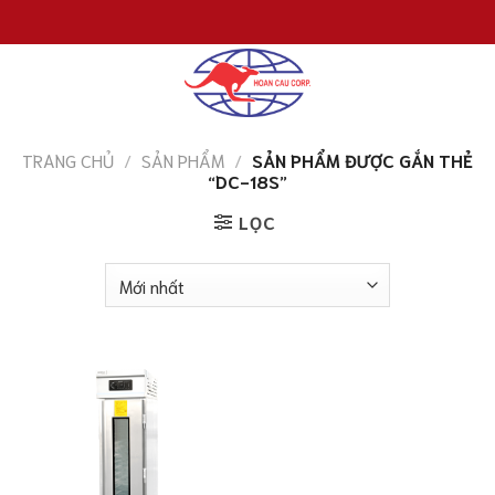
Chuyển
đến
nội
dung
TRANG CHỦ
/
SẢN PHẨM
/
SẢN PHẨM ĐƯỢC GẮN THẺ
“DC-18S”
LỌC