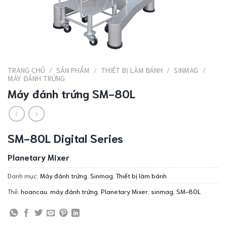
TRANG CHỦ
/
SẢN PHẨM
/
THIẾT BỊ LÀM BÁNH
/
SINMAG
/
MÁY ĐÁNH TRỨNG
Máy đánh trứng SM-80L
SM-80L Digital Series
Planetary Mixer
Danh mục:
Máy đánh trứng
,
Sinmag
,
Thiết bị làm bánh
Thẻ:
hoancau
,
máy đánh trứng
,
Planetary Mixer
,
sinmag
,
SM-80L