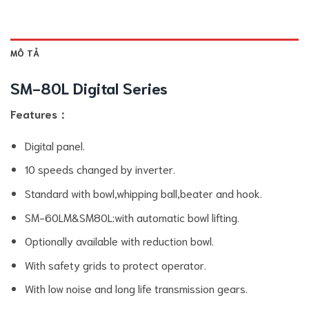
MÔ TẢ
SM-80L Digital Series
Features：
Digital panel.
10 speeds changed by inverter.
Standard with bowl,whipping ball,beater and hook.
SM-60LM&SM80L:with automatic bowl lifting.
Optionally available with reduction bowl.
With safety grids to protect operator.
With low noise and long life transmission gears.