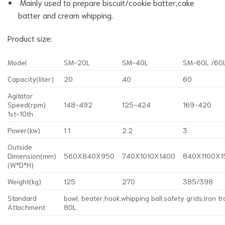
Mainly used to prepare biscuit/cookie batter,cake
batter and cream whipping.
Product size:
Model
SM-20L
SM-40L
SM-60L /60
Capacity(liter)
20
40
60
Agitator
Speed(rpm)
148-492
125-424
169-420
1st-10th
Power(kw)
1.1
2.2
3
Outside
Dimension(mm)
560X840X950
740X1010X1400
840X1100X1
(W*D*H)
Weight(kg)
125
270
385/398
Standard
bowl, beater,hook,whipping ball,safety grids;iron t
Attachment
80L