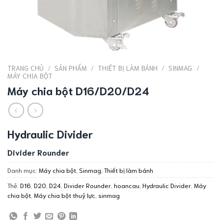
TRANG CHỦ
/
SẢN PHẨM
/
THIẾT BỊ LÀM BÁNH
/
SINMAG
/
MÁY CHIA BỘT
Máy chia bột D16/D20/D24
Hydraulic Divider
Divider Rounder
Danh mục:
Máy chia bột
,
Sinmag
,
Thiết bị làm bánh
Thẻ:
D16
,
D20
,
D24
,
Divider Rounder
,
hoancau
,
Hydraulic Divider
,
Máy
chia bột
,
Máy chia bột thuỷ lực
,
sinmag