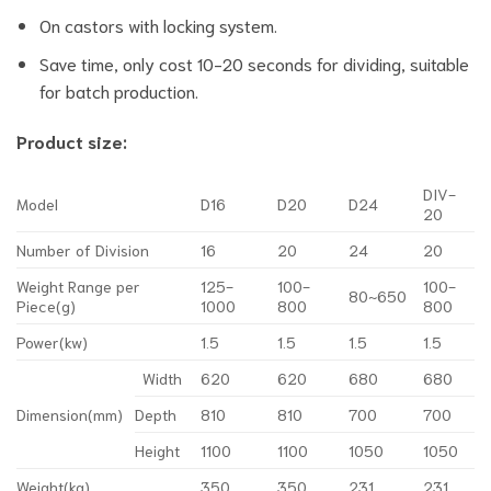
On castors with locking system.
Save time, only cost 10-20 seconds for dividing, suitable
for batch production.
Product size:
DIV-
Model
D16
D20
D24
20
Number of Division
16
20
24
20
Weight Range per
125-
100-
100-
80~650
Piece(g)
1000
800
800
Power(kw)
1.5
1.5
1.5
1.5
Width
620
620
680
680
Dimension(mm)
Depth
810
810
700
700
Height
1100
1100
1050
1050
Weight(kg)
350
350
231
231