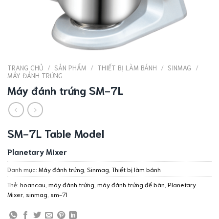
TRANG CHỦ
/
SẢN PHẨM
/
THIẾT BỊ LÀM BÁNH
/
SINMAG
/
MÁY ĐÁNH TRỨNG
Máy đánh trứng SM-7L
SM-7L Table Model
Planetary Mixer
Danh mục:
Máy đánh trứng
,
Sinmag
,
Thiết bị làm bánh
Thẻ:
hoancau
,
máy đánh trứng
,
máy đánh trứng để bàn
,
Planetary
Mixer
,
sinmag
,
sm-7l