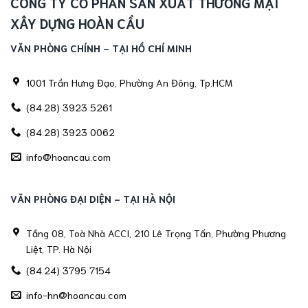
CÔNG TY CỔ PHẦN SẢN XUẤT THƯƠNG MẠI
XÂY DỰNG HOÀN CẦU
VĂN PHÒNG CHÍNH - TẠI HỒ CHÍ MINH
1001 Trần Hưng Đạo, Phường An Đông, Tp.HCM
(84.28) 3923 5261
(84.28) 3923 0062
info@hoancau.com
VĂN PHÒNG ĐẠI DIỆN - TẠI HÀ NỘI
Tầng 08, Toà Nhà ACCI, 210 Lê Trọng Tấn, Phường Phương
Liệt, TP. Hà Nội
(84.24) 3795 7154
info-hn@hoancau.com