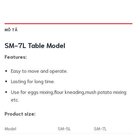
MÔ TẢ
SM-7L Table Model
Features:
Easy to move and operate.
Lasting for long time.
Use for eggs mixing,flour kneading,mush potato mixing
etc.
Product size:
Model
SM-5L
SM-7L