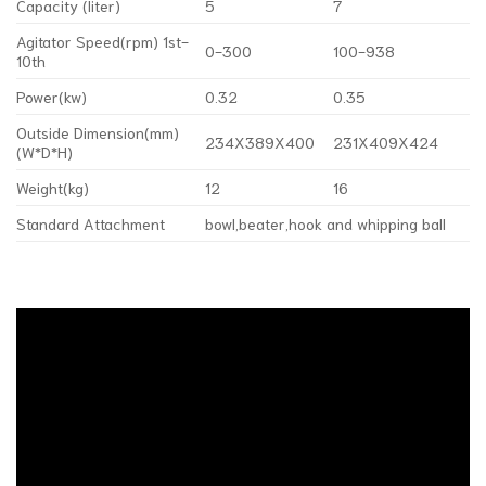
Capacity (liter)
5
7
Agitator Speed(rpm) 1st-
0-300
100-938
10th
Power(kw)
0.32
0.35
Outside Dimension(mm)
234X389X400
231X409X424
(W*D*H)
Weight(kg)
12
16
Standard Attachment
bowl,beater,hook and whipping ball