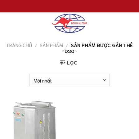
Chuyển
đến
nội
dung
TRANG CHỦ
/
SẢN PHẨM
/
SẢN PHẨM ĐƯỢC GẮN THẺ
“D20”
LỌC