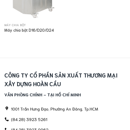
MÁY CHIA BỘT
Máy chia bột D16/D20/D24
CÔNG TY CỔ PHẦN SẢN XUẤT THƯƠNG MẠI
XÂY DỰNG HOÀN CẦU
VĂN PHÒNG CHÍNH - TẠI HỒ CHÍ MINH
1001 Trần Hưng Đạo, Phường An Đông, Tp.HCM
(84.28) 3923 5261
(84.28) 3923 0062