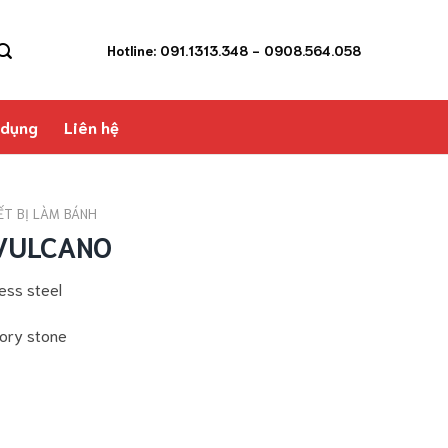
Hotline: 091.1313.348
- 0908.564.058
 dụng
Liên hệ
ẾT BỊ LÀM BÁNH
 VULCANO
ess steel
tory stone