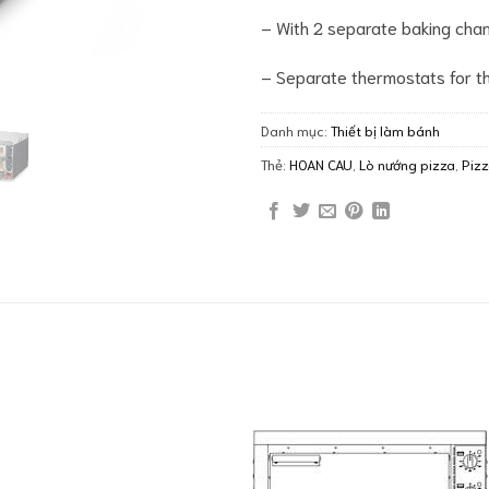
– With 2 separate baking ch
– Separate thermostats for t
Danh mục:
Thiết bị làm bánh
Thẻ:
HOAN CAU
,
Lò nướng pizza
,
Piz