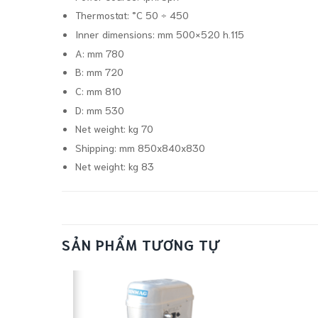
Thermostat:
°C 50 ÷ 450
Inner dimensions:
mm 500×520 h.115
A:
mm 780
B:
mm 720
C:
mm 810
D:
mm 530
Net weight:
kg 70
Shipping:
mm 850x840x830
Net weight:
kg 83
SẢN PHẨM TƯƠNG TỰ