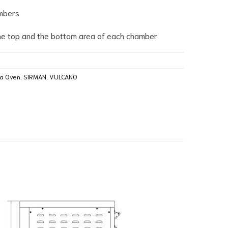
ambers
he top and the bottom area of each chamber
za Oven
,
SIRMAN
,
VULCANO