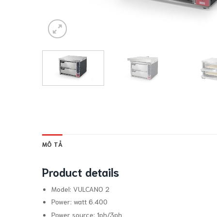
MÔ TẢ
Product details
Model:
VULCANO 2
Power:
watt 6.400
Power source:
1ph/3ph