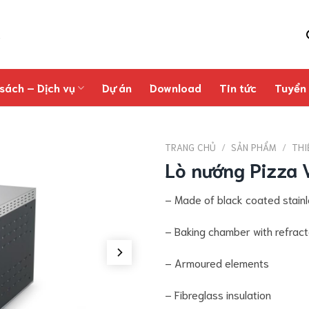
sách – Dịch vụ
Dự án
Download
Tin tức
Tuyển
TRANG CHỦ
/
SẢN PHẨM
/
THI
Lò nướng Pizza
– Made of black coated stainl
– Baking chamber with refrac
– Armoured elements
– Fibreglass insulation