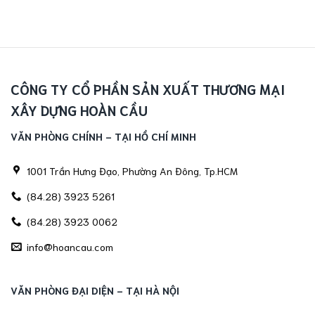
CÔNG TY CỔ PHẦN SẢN XUẤT THƯƠNG MẠI
XÂY DỰNG HOÀN CẦU
VĂN PHÒNG CHÍNH - TẠI HỒ CHÍ MINH
1001 Trần Hưng Đạo, Phường An Đông, Tp.HCM
(84.28) 3923 5261
(84.28) 3923 0062
info@hoancau.com
VĂN PHÒNG ĐẠI DIỆN - TẠI HÀ NỘI