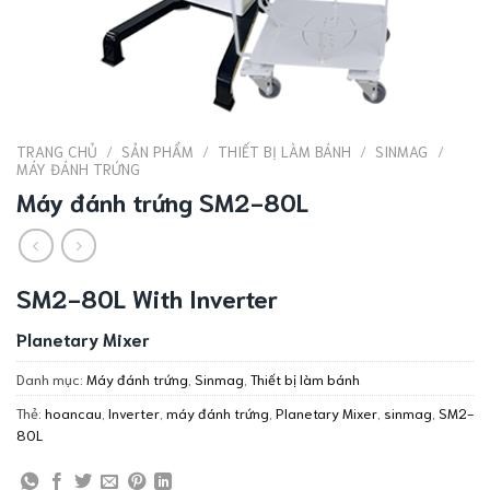
TRANG CHỦ
/
SẢN PHẨM
/
THIẾT BỊ LÀM BÁNH
/
SINMAG
/
MÁY ĐÁNH TRỨNG
Máy đánh trứng SM2-80L
SM2-80L With Inverter
Planetary Mixer
Danh mục:
Máy đánh trứng
,
Sinmag
,
Thiết bị làm bánh
Thẻ:
hoancau
,
Inverter
,
máy đánh trứng
,
Planetary Mixer
,
sinmag
,
SM2-
80L