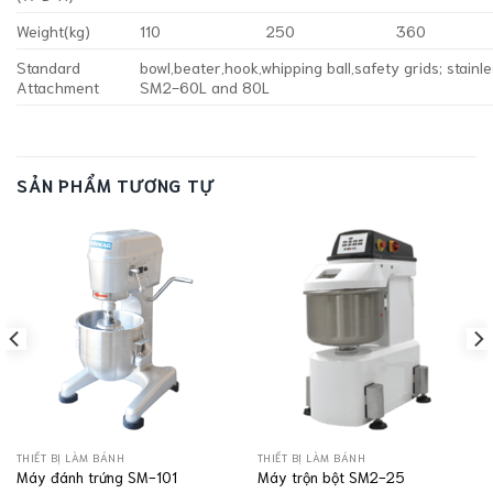
Weight(kg)
110
250
360
Standard
bowl,beater,hook,whipping ball,safety grids; stainles
Attachment
SM2-60L and 80L
SẢN PHẨM TƯƠNG TỰ
THIẾT BỊ LÀM BÁNH
THIẾT BỊ LÀM BÁNH
Máy đánh trứng SM-101
Máy trộn bột SM2-25