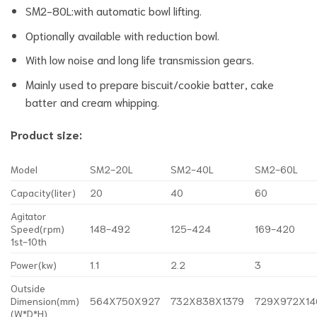
SM2-80L:with automatic bowl lifting.
Optionally available with reduction bowl.
With low noise and long life transmission gears.
Mainly used to prepare biscuit/cookie batter, cake
batter and cream whipping.
Product size:
Model
SM2-20L
SM2-40L
SM2-60L
Capacity(liter)
20
40
60
Agitator
Speed(rpm)
148-492
125-424
169-420
1st-10th
Power(kw)
1.1
2.2
3
Outside
Dimension(mm)
564X750X927
732X838X1379
729X972X14
(W*D*H)