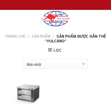
Chuyển
đến
nội
dung
TRANG CHỦ
/
SẢN PHẨM
/
SẢN PHẨM ĐƯỢC GẮN THẺ
“VULCANO”
LỌC