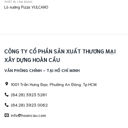
THIẾT BỊ LÀM BÁNH
Lò nướng Pizza VULCANO
CÔNG TY CỔ PHẦN SẢN XUẤT THƯƠNG MẠI
XÂY DỰNG HOÀN CẦU
VĂN PHÒNG CHÍNH - TẠI HỒ CHÍ MINH
1001 Trần Hưng Đạo, Phường An Đông, Tp.HCM
(84.28) 3923 5261
(84.28) 3923 0062
info@hoancau.com