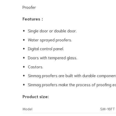
Proofer
Features：
Single door or double door.
Water sprayed proofers.
Digital control panel.
Doors with tempered glass.
Castors.
Sinmag proofers are built with durable component
Sinmag proofers make the process of proofing ea
Product size:
Model
SM-16FT