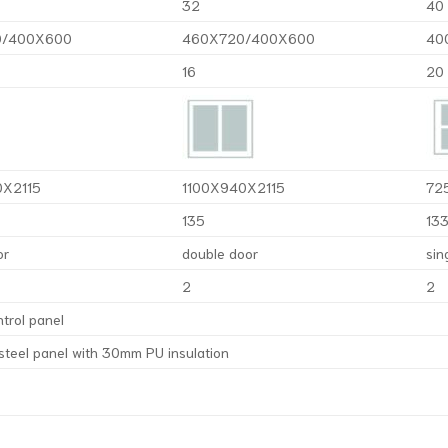
32
40
0/400X600
460X720/400X600
40
16
20
X2115
1100X940X2115
72
135
13
or
double door
sin
2
2
ntrol panel
 steel panel with 30mm PU insulation