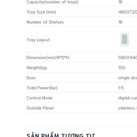
Capacity(number of trays)
16
Tray Size (mm)
460X72
Number of Shelves
16
Tray Layout
Dimension(mm)W*D*H
580X940
Weight(kg)
100
Door
single do
Total Power(kw)
1.5
Control Mode
digital co
Outside Panel
stainless
SẢN PHẨM TƯƠNG TỰ