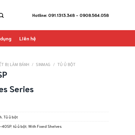
Hotline: 091.1313.348
- 0908.564.058
 dụng
Liên hệ
ẾT BỊ LÀM BÁNH
/
SINMAG
/
TỦ Ủ BỘT
SP
es Series
nh
,
Tủ ủ bột
-40SP
,
tủ ủ bột
,
With Fixed Shelves