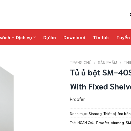
sách – Dịch vụ
Dự án
Download
Tin tức
Tuyển
TRANG CHỦ
/
SẢN PHẨM
/
THI
Tủ ủ bột SM-40
With Fixed Shelv
Proofer
Danh mục:
Sinmag
,
Thiết bị làm bá
Thẻ:
HOAN CAU
,
Proofer
,
sinmag
,
SM