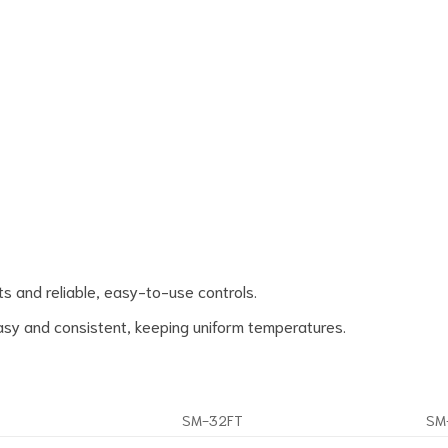
s and reliable, easy-to-use controls.
sy and consistent, keeping uniform temperatures.
SM-32FT
SM