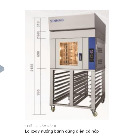
THIẾT BỊ LÀ
Máy đánh
THIẾT BỊ LÀM BÁNH
Lò xoay nướng bánh dùng điện có nắp