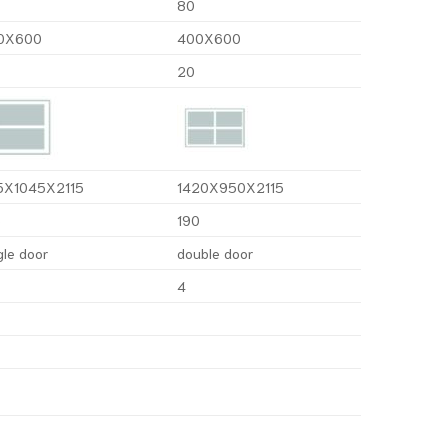
80
0X600
400X600
20
5X1045X2115
1420X950X2115
3
190
gle door
double door
4