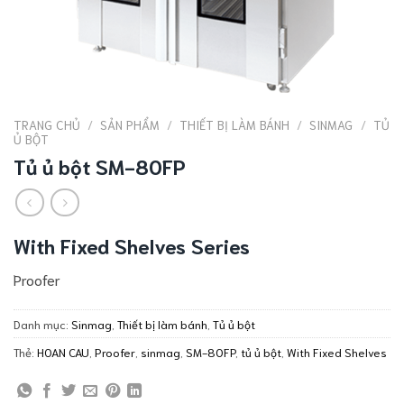
TRANG CHỦ
/
SẢN PHẨM
/
THIẾT BỊ LÀM BÁNH
/
SINMAG
/
TỦ
Ủ BỘT
Tủ ủ bột SM-80FP
With Fixed Shelves Series
Proofer
Danh mục:
Sinmag
,
Thiết bị làm bánh
,
Tủ ủ bột
Thẻ:
HOAN CAU
,
Proofer
,
sinmag
,
SM-80FP
,
tủ ủ bột
,
With Fixed Shelves