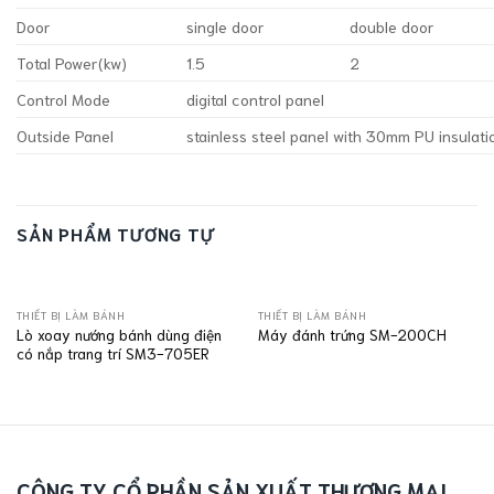
Door
single door
double door
Total Power(kw)
1.5
2
Control Mode
digital control panel
Outside Panel
stainless steel panel with 30mm PU insulati
SẢN PHẨM TƯƠNG TỰ
THIẾT BỊ LÀM BÁNH
THIẾT BỊ LÀM BÁNH
Lò xoay nướng bánh dùng điện
Máy đánh trứng SM-200CH
có nắp trang trí SM3-705ER
CÔNG TY CỔ PHẦN SẢN XUẤT THƯƠNG MẠI