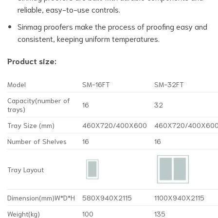
reliable, easy-to-use controls.
Sinmag proofers make the process of proofing easy and
consistent, keeping uniform temperatures.
Product size:
Model
SM-16FT
SM-32FT
Capacity(number of
16
32
trays)
Tray Size (mm)
460X720/400X600
460X720/400X60
Number of Shelves
16
16
Tray Layout
Dimension(mm)W*D*H
580X940X2115
1100X940X2115
Weight(kg)
100
135