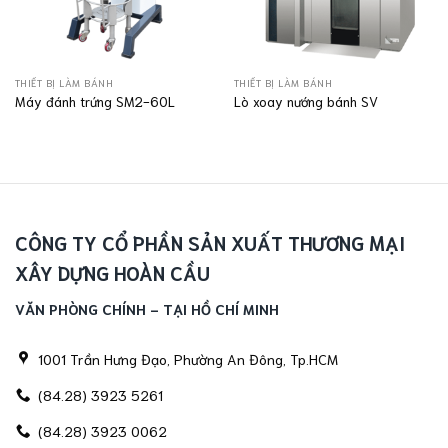
THIẾT BỊ LÀM BÁNH
THIẾT BỊ LÀM BÁNH
Máy đánh trứng SM2-60L
Lò xoay nướng bánh SV
CÔNG TY CỔ PHẦN SẢN XUẤT THƯƠNG MẠI
XÂY DỰNG HOÀN CẦU
VĂN PHÒNG CHÍNH - TẠI HỒ CHÍ MINH
1001 Trần Hưng Đạo, Phường An Đông, Tp.HCM
(84.28) 3923 5261
(84.28) 3923 0062