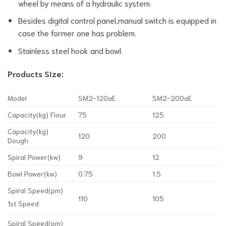
wheel by means of a hydraulic system.
Besides digital control panel,manual switch is equipped in
case the former one has problem.
Stainless steel hook and bowl.
Products Size:
Model
SM2-120aE
SM2-200aE
Capacity(kg) Flour
75
125
Capacity(kg)
120
200
Dough
Spiral Power(kw)
9
12
Bowl Power(kw)
0.75
1.5
Spiral Speed(pm)
110
105
1st Speed
Spiral Speed(pm)