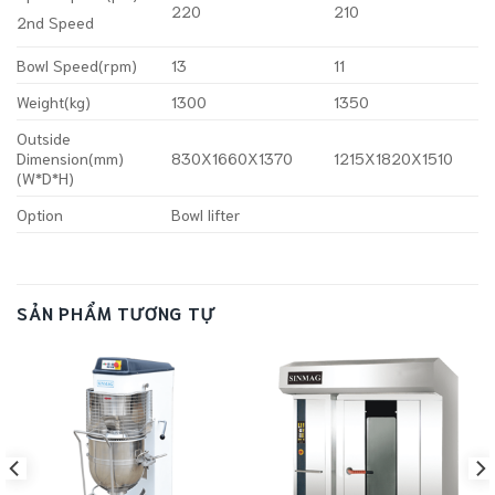
220
210
2nd Speed
Bowl Speed(rpm)
13
11
Weight(kg)
1300
1350
Outside
Dimension(mm)
830X1660X1370
1215X1820X1510
(W*D*H)
Option
Bowl lifter
SẢN PHẨM TƯƠNG TỰ