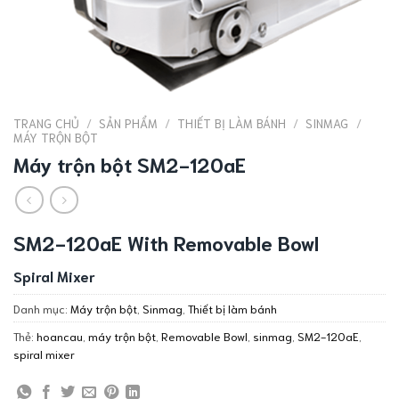
TRANG CHỦ
/
SẢN PHẨM
/
THIẾT BỊ LÀM BÁNH
/
SINMAG
/
MÁY TRỘN BỘT
Máy trộn bột SM2-120aE
SM2-120aE With Removable Bowl
Spiral Mixer
Danh mục:
Máy trộn bột
,
Sinmag
,
Thiết bị làm bánh
Thẻ:
hoancau
,
máy trộn bột
,
Removable Bowl
,
sinmag
,
SM2-120aE
,
spiral mixer