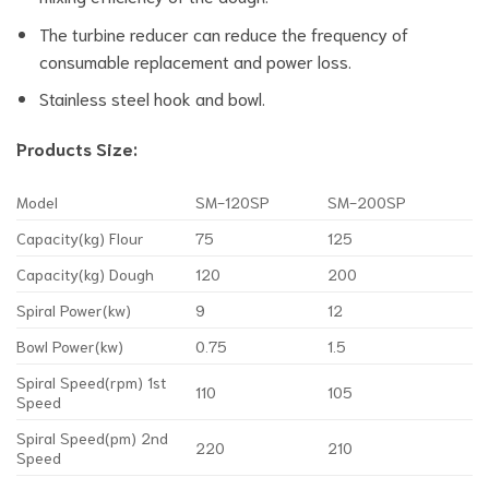
The turbine reducer can reduce the frequency of
consumable replacement and power loss.
Stainless steel hook and bowl.
Products Size:
Model
SM-120SP
SM-200SP
Capacity(kg) Flour
75
125
Capacity(kg) Dough
120
200
Spiral Power(kw)
9
12
Bowl Power(kw)
0.75
1.5
Spiral Speed(rpm) 1st
110
105
Speed
Spiral Speed(pm) 2nd
220
210
Speed