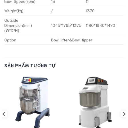
Bowl Speed(rpm)
13
11
Weight(kg)
/
1370
Outside
Dimension(mm)
1045*1765*1375
1190*1940*1470
(W*D*H)
Option
Bowl lifter&Bowl tipper
SẢN PHẨM TƯƠNG TỰ