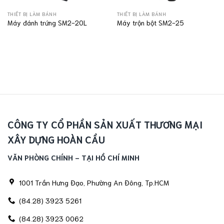
THIẾT BỊ LÀM BÁNH
THIẾT BỊ LÀM BÁNH
Máy đánh trứng SM2-20L
Máy trộn bột SM2-25
CÔNG TY CỔ PHẦN SẢN XUẤT THƯƠNG MẠI
XÂY DỰNG HOÀN CẦU
VĂN PHÒNG CHÍNH - TẠI HỒ CHÍ MINH
1001 Trần Hưng Đạo, Phường An Đông, Tp.HCM
(84.28) 3923 5261
(84.28) 3923 0062