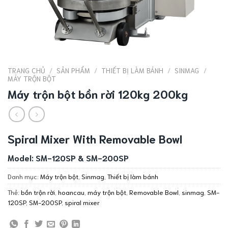
TRANG CHỦ
/
SẢN PHẨM
/
THIẾT BỊ LÀM BÁNH
/
SINMAG
/
MÁY TRỘN BỘT
Máy trộn bột bồn rời 120kg 200kg
Spiral Mixer With Removable Bowl
Model: SM-120SP & SM-200SP
Danh mục:
Máy trộn bột
,
Sinmag
,
Thiết bị làm bánh
Thẻ:
bồn trộn rời
,
hoancau
,
máy trộn bột
,
Removable Bowl
,
sinmag
,
SM-
120SP
,
SM-200SP
,
spiral mixer