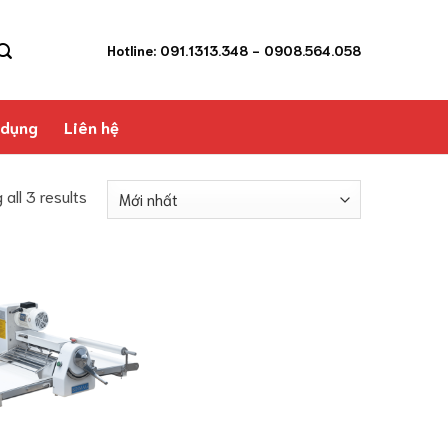
Hotline: 091.1313.348
- 0908.564.058
 dụng
Liên hệ
all 3 results