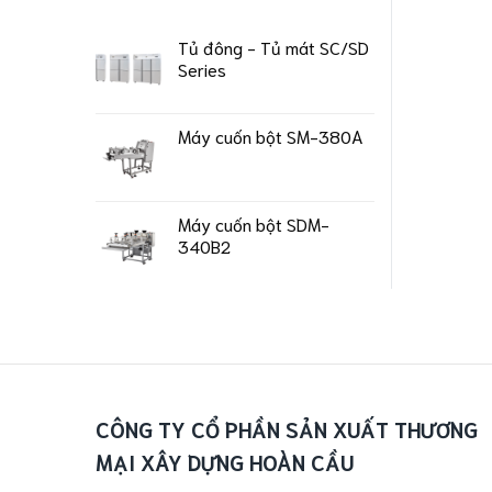
Tủ đông - Tủ mát SC/SD
Series
Máy cuốn bột SM-380A
Máy cuốn bột SDM-
340B2
CÔNG TY CỔ PHẦN SẢN XUẤT THƯƠNG
MẠI XÂY DỰNG HOÀN CẦU