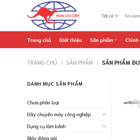
Chuyển
đến
Tìm
nội
kiếm:
dung
Trang chủ
Giới thiệu
Sản phẩm
Chính 
TRANG CHỦ
/
SẢN PHẨM
/
SẢN PHẨM ĐƯ
DANH MỤC SẢN PHẨM
Chưa phân loại
Dây chuyền máy công nghiệp
Dụng cụ làm bánh
Máy đóng gói