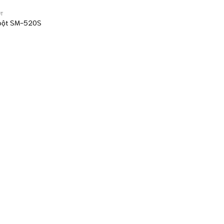
ỘT
bột SM-520S