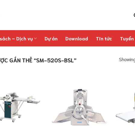
sách – Dịch vụ
Dự án
Download
Tin tức
Tuyển
Showing 
ỢC GẮN THẺ “SM-520S-BSL”