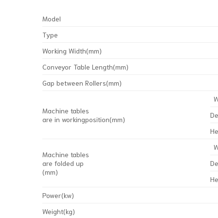
Model
Type
Working Width(mm)
Conveyor Table Length(mm)
Gap between Rollers(mm)
W
Machine tables
De
are in workingposition(mm)
He
W
Machine tables
are folded up
De
(mm)
He
Power(kw)
Weight(kg)