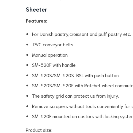
Sheeter
Features:
For Danish pastry,croissant and puff pastry etc.
PVC conveyor belts.
Manual operation.
SM-520F:with handle.
SM-520S/SM-520S-BSL:with push button.
SM-520S/SM-520F with Ratchet wheel commuta
The safety grid can protect us from injury.
Remove scrapers without tools conveniently for c
SM-520F:mounted on castors with locking system
Product size: