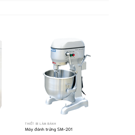
THIẾT BỊ LÀM BÁNH
THIẾT BỊ LÀ
Máy đánh trứng SM-201
Máy đánh