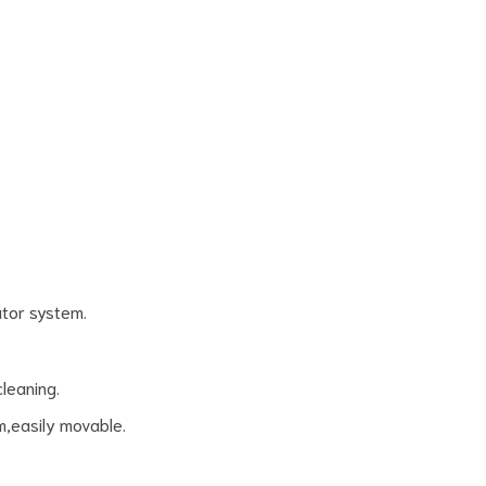
tor system.
leaning.
,easily movable.