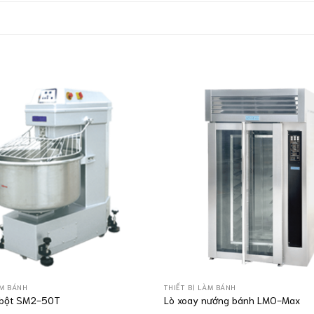
ÀM BÁNH
THIẾT BỊ LÀM BÁNH
 bột SM2-50T
Lò xoay nướng bánh LMO-Max