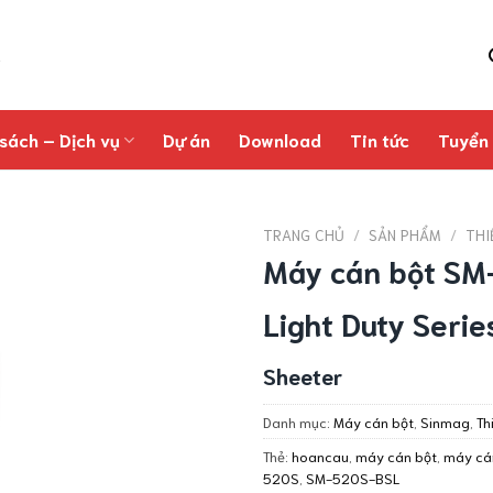
sách – Dịch vụ
Dự án
Download
Tin tức
Tuyển
TRANG CHỦ
/
SẢN PHẨM
/
THI
Máy cán bột S
Light Duty Serie
Sheeter
Danh mục:
Máy cán bột
,
Sinmag
,
Th
Thẻ:
hoancau
,
máy cán bột
,
máy cá
520S
,
SM-520S-BSL