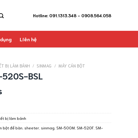
Hotline: 091.1313.348
- 0908.564.058
 dụng
Liên hệ
ẾT BỊ LÀM BÁNH
/
SINMAG
/
MÁY CÁN BỘT
M-520S-BSL
s
iết bị làm bánh
n bột để bàn
,
sheeter
,
sinmag
,
SM-500M
,
SM-520F
,
SM-