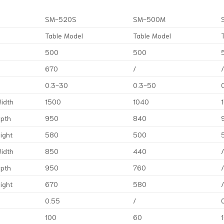
SM-520S
SM-500M
Table Model
Table Model
500
500
670
/
0.3-30
0.3-50
idth
1500
1040
pth
950
840
ight
580
500
idth
850
440
pth
950
760
ight
670
580
0.55
/
100
60