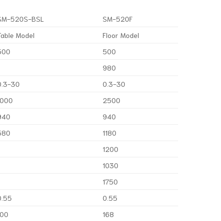
SM-520S-BSL
SM-520F
Table Model
Floor Model
500
500
/
980
0.3-30
0.3-30
1000
2500
940
940
580
1180
/
1200
/
1030
/
1750
0.55
0.55
100
168