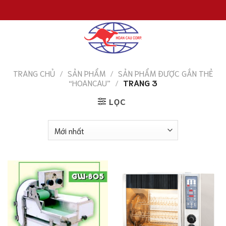
Chuyển
đến
nội
dung
TRANG CHỦ
/
SẢN PHẨM
/
SẢN PHẨM ĐƯỢC GẮN THẺ
“HOANCAU”
/
TRANG 3
LỌC