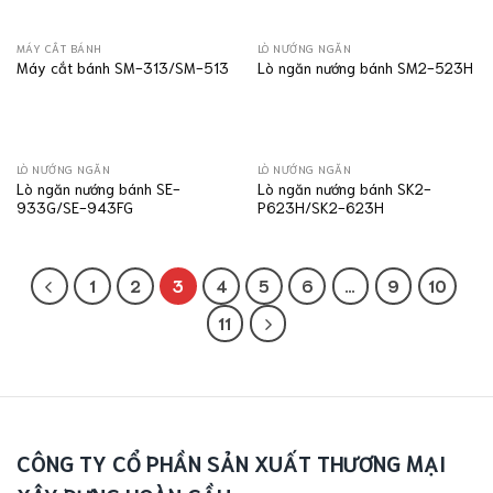
MÁY CẮT BÁNH
LÒ NƯỚNG NGĂN
Máy cắt bánh SM-313/SM-513
Lò ngăn nướng bánh SM2-523H
LÒ NƯỚNG NGĂN
LÒ NƯỚNG NGĂN
Lò ngăn nướng bánh SE-
Lò ngăn nướng bánh SK2-
933G/SE-943FG
P623H/SK2-623H
1
2
3
4
5
6
…
9
10
11
CÔNG TY CỔ PHẦN SẢN XUẤT THƯƠNG MẠI