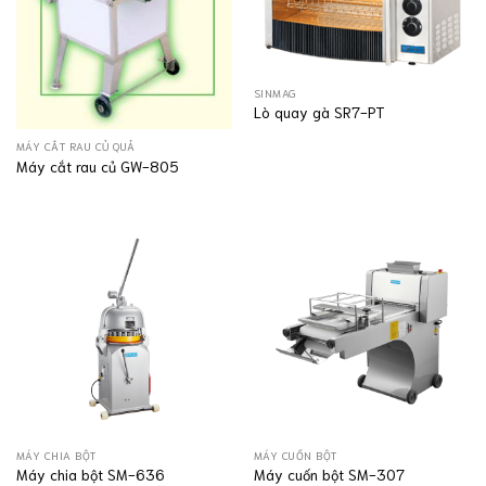
SINMAG
Lò quay gà SR7-PT
MÁY CẮT RAU CỦ QUẢ
Máy cắt rau củ GW-805
MÁY CHIA BỘT
MÁY CUỐN BỘT
Máy chia bột SM-636
Máy cuốn bột SM-307