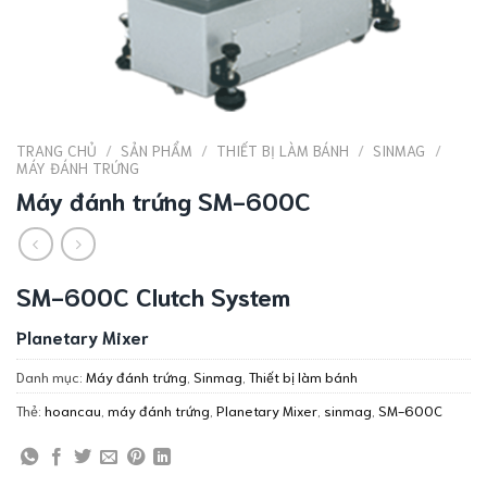
TRANG CHỦ
/
SẢN PHẨM
/
THIẾT BỊ LÀM BÁNH
/
SINMAG
/
MÁY ĐÁNH TRỨNG
Máy đánh trứng SM-600C
SM-600C Clutch System
Planetary Mixer
Danh mục:
Máy đánh trứng
,
Sinmag
,
Thiết bị làm bánh
Thẻ:
hoancau
,
máy đánh trứng
,
Planetary Mixer
,
sinmag
,
SM-600C