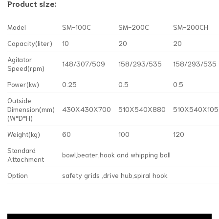
Product size:
Model
SM-100C
SM-200C
SM-200CH
Capacity(liter)
10
20
20
Agitator
148/307/509
158/293/535
158/293/535
Speed(rpm)
Power(kw)
0.25
0.5
0.5
Outside
Dimension(mm)
430X430X700
510X540X880
510X540X105
(W*D*H)
Weight(kg)
60
100
120
Standard
bowl,beater,hook and whipping ball
Attachment
Option
safety grids ,drive hub,spiral hook