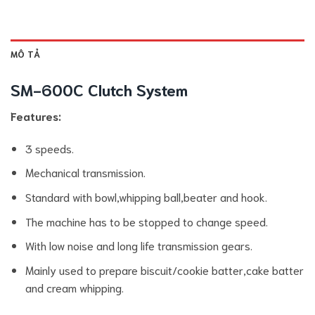
MÔ TẢ
SM-600C Clutch System
Features:
3 speeds.
Mechanical transmission.
Standard with bowl,whipping ball,beater and hook.
The machine has to be stopped to change speed.
With low noise and long life transmission gears.
Mainly used to prepare biscuit/cookie batter,cake batter
and cream whipping.