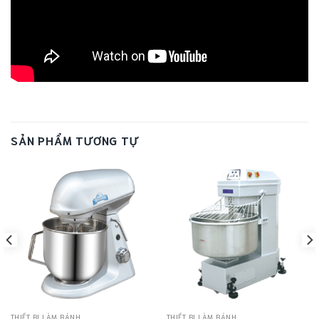
SẢN PHẨM TƯƠNG TỰ
THIẾT BỊ LÀM BÁNH
THIẾT BỊ LÀM BÁNH