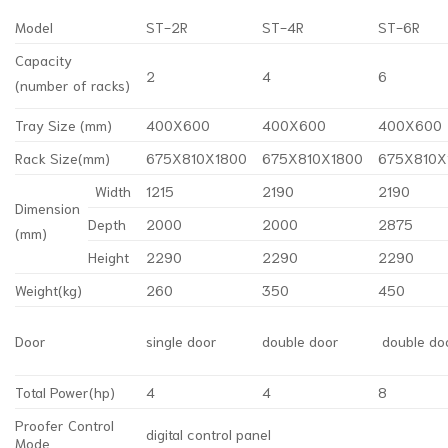
Model
ST-2R
ST-4R
ST-6R
Capacity
2
4
6
(number of racks)
Tray Size (mm)
400X600
400X600
400X600
Rack Size(mm)
675X810X1800
675X810X1800
675X810X
Width
1215
2190
2190
Dimension
Depth
2000
2000
2875
(mm)
Height
2290
2290
2290
Weight(kg)
260
350
450
Door
single door
double door
double do
Total Power(hp)
4
4
8
Proofer Control
digital control panel
Mode