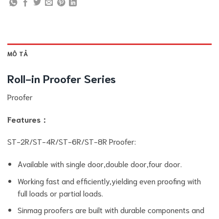
MÔ TẢ
Roll-in Proofer Series
Proofer
Features：
ST-2R/ST-4R/ST-6R/ST-8R Proofer:
Available with single door,double door,four door.
Working fast and efficiently,yielding even proofing with
full loads or partial loads.
Sinmag proofers are built with durable components and