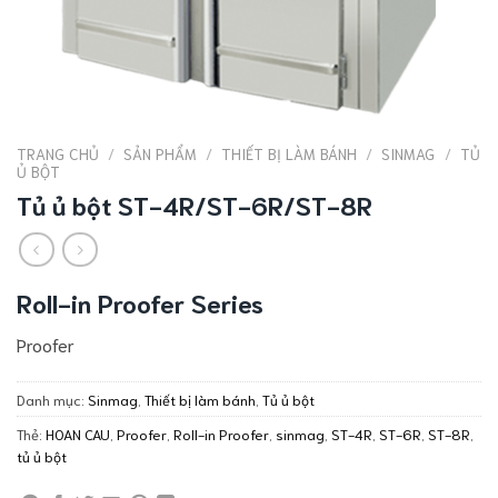
TRANG CHỦ
/
SẢN PHẨM
/
THIẾT BỊ LÀM BÁNH
/
SINMAG
/
TỦ
Ủ BỘT
Tủ ủ bột ST-4R/ST-6R/ST-8R
Roll-in Proofer Series
Proofer
Danh mục:
Sinmag
,
Thiết bị làm bánh
,
Tủ ủ bột
Thẻ:
HOAN CAU
,
Proofer
,
Roll-in Proofer
,
sinmag
,
ST-4R
,
ST-6R
,
ST-8R
,
tủ ủ bột