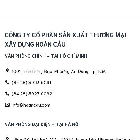
CÔNG TY CỔ PHẦN SẢN XUẤT THƯƠNG MẠI
XÂY DỰNG HOÀN CẦU
VĂN PHÒNG CHÍNH - TẠI HỒ CHÍ MINH
1001 Trần Hưng Đạo, Phường An Đông, Tp.HCM
(84.28) 3923 5261
(84.28) 3923 0062
info@hoancau.com
VĂN PHÒNG ĐẠI DIỆN - TẠI HÀ NỘI
Tầng 08, Toà Nhà ACCI, 210 Lê Trọng Tấn, Phường Phương