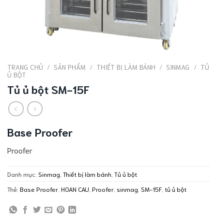
TRANG CHỦ
/
SẢN PHẨM
/
THIẾT BỊ LÀM BÁNH
/
SINMAG
/
TỦ
Ủ BỘT
Tủ ủ bột SM-15F
Base Proofer
Proofer
Danh mục:
Sinmag
,
Thiết bị làm bánh
,
Tủ ủ bột
Thẻ:
Base Proofer
,
HOAN CAU
,
Proofer
,
sinmag
,
SM-15F
,
tủ ủ bột