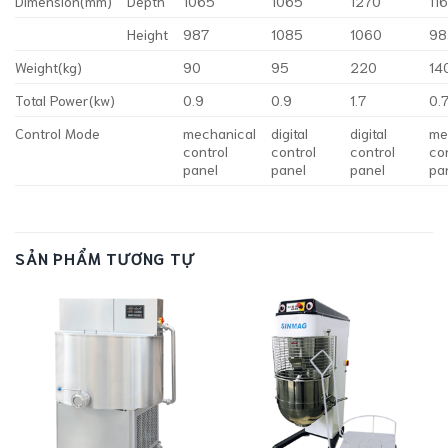
Dimension(mm)
Depth
1065
1065
1270
11
Height
987
1085
1060
98
Weight(kg)
90
95
220
14
Total Power(kw)
0.9
0.9
1.7
0.
Control Mode
mechanical
digital
digital
me
control
control
control
co
panel
panel
panel
pa
SẢN PHẨM TƯƠNG TỰ