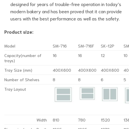
designed for years of trouble-free operation in today’s
modern bakery and has been proved that it can provide
users with the best performance as well as the safety.
Product size:
Model
SM-716
SM-716F
SK-12P
SM
Capacity(number of
16
16
12
10
trays)
Tray Size (mm)
400X600
400X600
400X600
40
Number of Shelves
8
8
6
5
Tray Layout
Width
810
780
1520
13