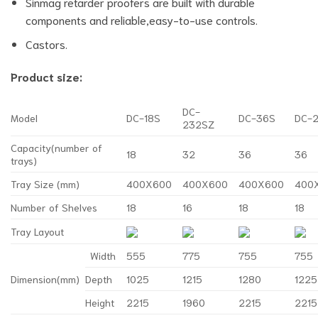
Sinmag retarder proofers are built with durable
components and reliable,easy-to-use controls.
Castors.
Product size:
DC-
Model
DC-18S
DC-36S
DC-
232SZ
Capacity(number of
18
32
36
36
trays)
Tray Size (mm)
400X600
400X600
400X600
400
Number of Shelves
18
16
18
18
Tray Layout
Width
555
775
755
755
Dimension(mm)
Depth
1025
1215
1280
1225
Height
2215
1960
2215
2215