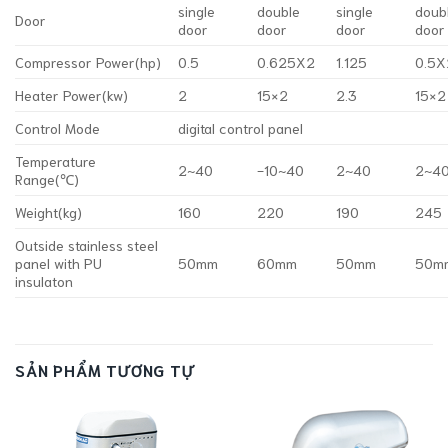
single
double
single
doub
Door
door
door
door
door
Compressor Power(hp)
0.5
0.625X2
1.125
0.5X
Heater Power(kw)
2
15×2
2.3
15×2
Control Mode
digital control panel
Temperature
2~40
-10~40
2~40
2~4
Range(℃)
Weight(kg)
160
220
190
245
Outside stainless steel
panel with PU
50mm
60mm
50mm
50m
insulaton
SẢN PHẨM TƯƠNG TỰ