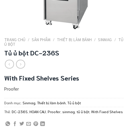
TRANG CHỦ
/
SẢN PHẨM
/
THIẾT BỊ LÀM BÁNH
/
SINMAG
/
TỦ
Ủ BỘT
Tủ ủ bột DC-236S
With Fixed Shelves Series
Proofer
Danh mục:
Sinmag
,
Thiết bị làm bánh
,
Tủ ủ bột
Thẻ:
DC-236S
,
HOAN CAU
,
Proofer
,
sinmag
,
tủ ủ bột
,
With Fixed Shelves