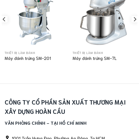
THIẾT BỊ LÀM BÁNH
THIẾT BỊ LÀM BÁNH
Máy đánh trứng SM-201
Máy đánh trứng SM-7L
CÔNG TY CỔ PHẦN SẢN XUẤT THƯƠNG MẠI
XÂY DỰNG HOÀN CẦU
VĂN PHÒNG CHÍNH - TẠI HỒ CHÍ MINH
1001 Trần Hưng Đạo, Phường An Đông, Tp.HCM