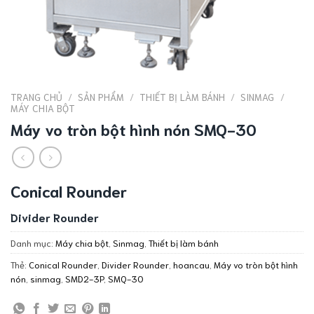
TRANG CHỦ
/
SẢN PHẨM
/
THIẾT BỊ LÀM BÁNH
/
SINMAG
/
MÁY CHIA BỘT
Máy vo tròn bột hình nón SMQ-30
Conical Rounder
Divider Rounder
Danh mục:
Máy chia bột
,
Sinmag
,
Thiết bị làm bánh
Thẻ:
Conical Rounder
,
Divider Rounder
,
hoancau
,
Máy vo tròn bột hình
nón
,
sinmag
,
SMD2-3P
,
SMQ-30