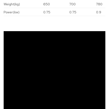
Weight(kg)
650
700
780
Power(kw)
0.75
0.75
0.9