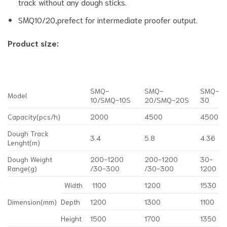
track without any dough sticks.
SMQ10/20,prefect for intermediate proofer output.
Product size:
SMQ-
SMQ-
SMQ-
Model
10/SMQ-10S
20/SMQ-20S
30
Capacity(pcs/h)
2000
4500
4500
Dough Track
3.4
5.8
4.36
Lenght(m)
Dough Weight
200-1200
200-1200
30-
Range(g)
/30-300
/30-300
1200
Width
1100
1200
1530
Dimension(mm)
Depth
1200
1300
1100
Height
1500
1700
1350