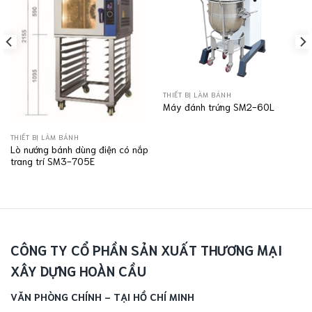
THIẾT BỊ LÀM BÁNH
Máy đánh trứng SM2-60L
THIẾT BỊ LÀM BÁNH
Lò nướng bánh dùng điện có nắp
trang trí SM3-705E
CÔNG TY CỔ PHẦN SẢN XUẤT THƯƠNG MẠI
XÂY DỰNG HOÀN CẦU
VĂN PHÒNG CHÍNH - TẠI HỒ CHÍ MINH