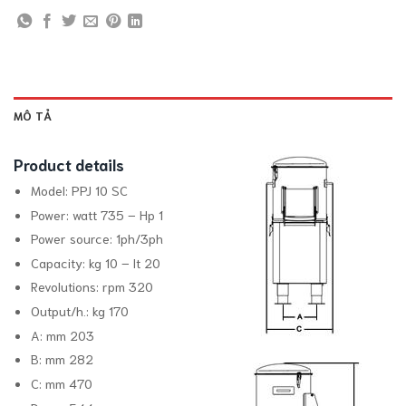
MÔ TẢ
Product details
Model:
PPJ 10 SC
Power:
watt 735 – Hp 1
Power source:
1ph/3ph
Capacity:
kg 10 – lt 20
Revolutions:
rpm 320
Output/h.:
kg 170
A:
mm 203
B:
mm 282
C:
mm 470