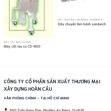
DÂY CHUYỀN LÀM BÁNH SANDWICH
Dây chuyền làm bánh sandwich
MÁY CẮT RAU CỦ QUẢ
Máy cắt rau củ CD-800
CÔNG TY CỔ PHẦN SẢN XUẤT THƯƠNG MẠI
XÂY DỰNG HOÀN CẦU
VĂN PHÒNG CHÍNH - TẠI HỒ CHÍ MINH
1001 Trần Hưng Đạo, Phường An Đông, Tp.HCM