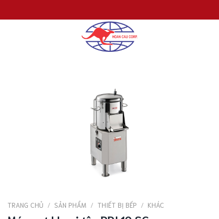
Chuyển
đến
nội
dung
TRANG CHỦ
/
SẢN PHẨM
/
THIẾT BỊ BẾP
/
KHÁC