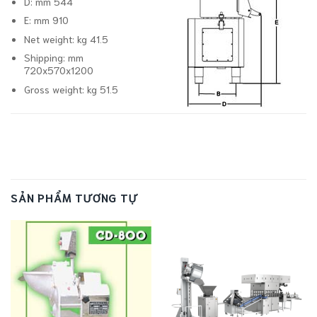
D:
mm 544
E:
mm 910
Net weight:
kg 41.5
Shipping:
mm
720x570x1200
Gross weight:
kg 51.5
SẢN PHẨM TƯƠNG TỰ