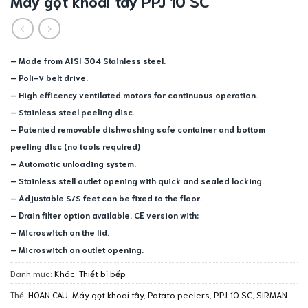
Máy gọt khoai tây PPJ 10 SC
– Made from AISI 304 Stainless steel.
– Poli-V belt drive.
– High efficency ventilated motors for continuous operation.
– Stainless steel peeling disc.
– Patented removable dishwashing safe container and bottom
peeling disc (no tools required)
– Automatic unloading system.
– Stainless stell outlet opening with quick and sealed locking.
– Adjustable S/S feet can be fixed to the floor.
– Drain filter option available. CE version with:
– Microswitch on the lid.
– Microswitch on outlet opening.
Danh mục:
Khác
,
Thiết bị bếp
Thẻ:
HOAN CAU
,
Máy gọt khoai tây
,
Potato peelers
,
PPJ 10 SC
,
SIRMAN