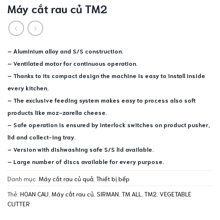
Máy cắt rau củ TM2
– Aluminium alloy and S/S construction.
– Ventilated motor for continuous operation.
– Thanks to its compact design the machine is easy to install inside
every kitchen.
– The exclusive feeding system makes easy to process also soft
products like moz-zarella cheese.
– Safe operation is ensured by interlock switches on product pusher,
lid and collect-ing tray.
– Version with dishwashing safe S/S lid available.
– Large number of discs available for every purpose.
Danh mục:
Máy cắt rau củ quả
,
Thiết bị bếp
Thẻ:
HOAN CAU
,
Máy cắt rau củ
,
SIRMAN
,
TM ALL
,
TM2
,
VEGETABLE
CUTTER