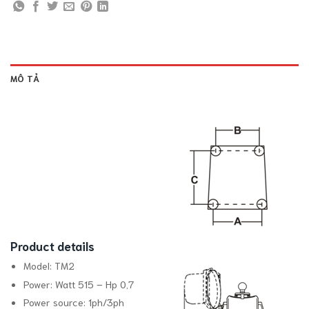
MÔ TẢ
Product details
Model:
TM2
Power:
Watt 515 – Hp 0,7
Power source:
1ph/3ph