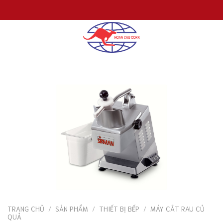
Chuyển
đến
nội
dung
TRANG CHỦ
/
SẢN PHẨM
/
THIẾT BỊ BẾP
/
MÁY CẮT RAU CỦ
QUẢ