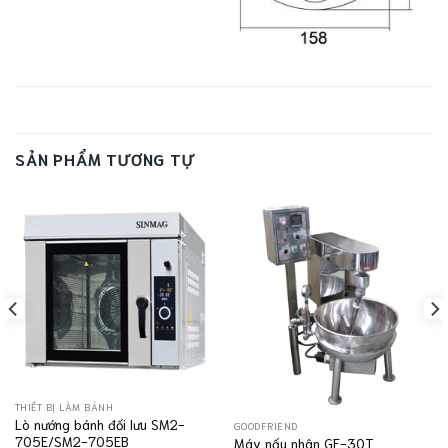
SẢN PHẨM TƯƠNG TỰ
THIẾT BỊ LÀM BÁNH
Lò nướng bánh đối lưu SM2-
GOODFRIEND
705E/SM2-705EB
Máy nấu nhân GF-30T