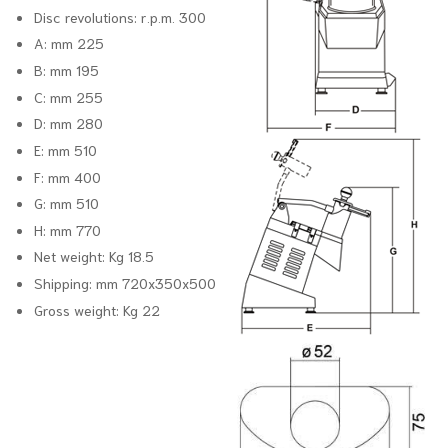
Disc revolutions:
r.p.m. 300
A:
mm 225
B:
mm 195
C:
mm 255
D:
mm 280
E:
mm 510
F:
mm 400
G:
mm 510
H:
mm 770
Net weight:
Kg 18.5
Shipping:
mm 720x350x500
Gross weight:
Kg 22