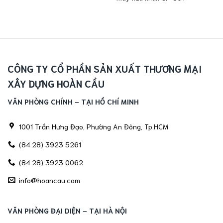
CÔNG TY CỔ PHẦN SẢN XUẤT THƯƠNG MẠI
XÂY DỰNG HOÀN CẦU
VĂN PHÒNG CHÍNH - TẠI HỒ CHÍ MINH
1001 Trần Hưng Đạo, Phường An Đông, Tp.HCM
(84.28) 3923 5261
(84.28) 3923 0062
info@hoancau.com
VĂN PHÒNG ĐẠI DIỆN - TẠI HÀ NỘI