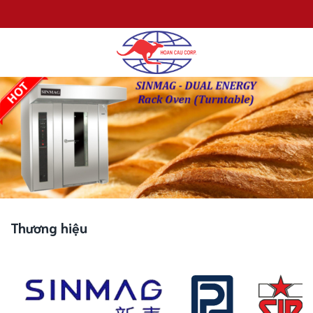
Chuyển
đến
nội
dung
Thương hiệu