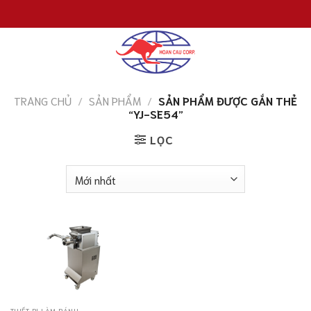
Chuyển
đến
nội
dung
TRANG CHỦ
/
SẢN PHẨM
/
SẢN PHẨM ĐƯỢC GẮN THẺ
“YJ-SE54”
LỌC
THIẾT BỊ LÀM BÁNH