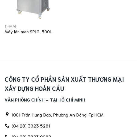
SINMAG
Máy lên men SPL2-500L
CÔNG TY CỔ PHẦN SẢN XUẤT THƯƠNG MẠI
XÂY DỰNG HOÀN CẦU
VĂN PHÒNG CHÍNH - TẠI HỒ CHÍ MINH
1001 Trần Hưng Đạo, Phường An Đông, Tp.HCM
(84.28) 3923 5261
(84.28) 3923 0062