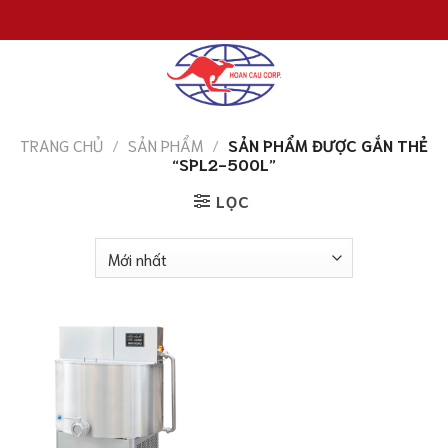
Chuyển
đến
nội
dung
TRANG CHỦ
/
SẢN PHẨM
/
SẢN PHẨM ĐƯỢC GẮN THẺ
“SPL2-500L”
LỌC