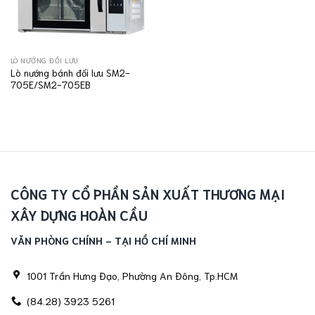
LÒ NƯỚNG ĐỐI LƯU
Lò nướng bánh đối lưu SM2-
705E/SM2-705EB
CÔNG TY CỔ PHẦN SẢN XUẤT THƯƠNG MẠI
XÂY DỰNG HOÀN CẦU
VĂN PHÒNG CHÍNH - TẠI HỒ CHÍ MINH
1001 Trần Hưng Đạo, Phường An Đông, Tp.HCM
(84.28) 3923 5261