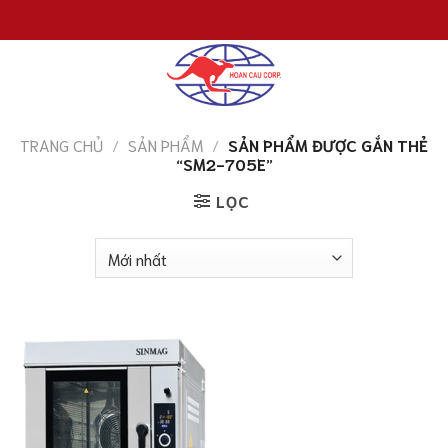
Chuyển
đến
nội
dung
TRANG CHỦ
/
SẢN PHẨM
/
SẢN PHẨM ĐƯỢC GẮN THẺ
“SM2-705E”
LỌC