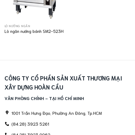
LÒ NƯỚNG NGĂN
Lò ngăn nướng bánh SM2-523H
CÔNG TY CỔ PHẦN SẢN XUẤT THƯƠNG MẠI
XÂY DỰNG HOÀN CẦU
VĂN PHÒNG CHÍNH - TẠI HỒ CHÍ MINH
1001 Trần Hưng Đạo, Phường An Đông, Tp.HCM
(84.28) 3923 5261
(84.28) 3923 0062