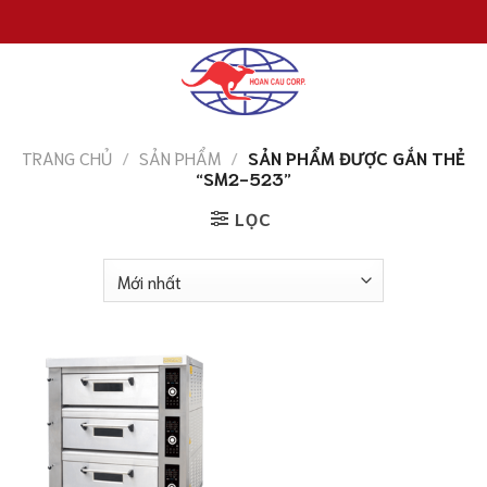
Chuyển
đến
nội
dung
TRANG CHỦ
/
SẢN PHẨM
/
SẢN PHẨM ĐƯỢC GẮN THẺ
“SM2-523”
LỌC