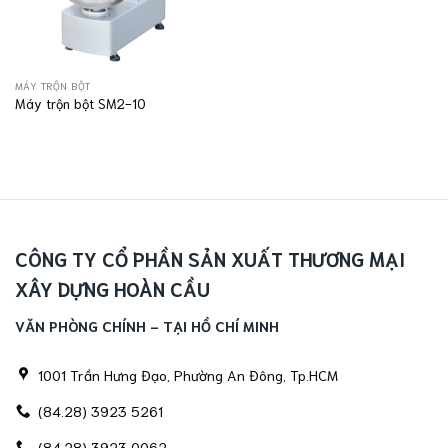
MÁY TRỘN BỘT
Máy trộn bột SM2-10
CÔNG TY CỔ PHẦN SẢN XUẤT THƯƠNG MẠI
XÂY DỰNG HOÀN CẦU
VĂN PHÒNG CHÍNH - TẠI HỒ CHÍ MINH
1001 Trần Hưng Đạo, Phường An Đông, Tp.HCM
(84.28) 3923 5261
(84.28) 3923 0062