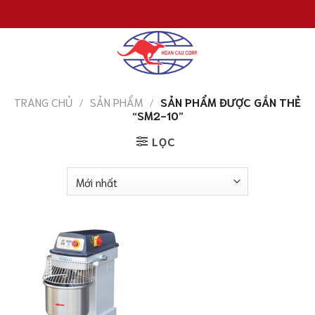
Chuyển
đến
nội
dung
TRANG CHỦ
/
SẢN PHẨM
/
SẢN PHẨM ĐƯỢC GẮN THẺ
“SM2-10”
LỌC