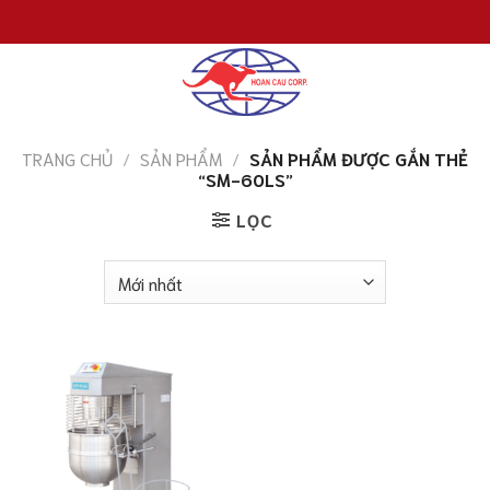
Chuyển
đến
nội
dung
TRANG CHỦ
/
SẢN PHẨM
/
SẢN PHẨM ĐƯỢC GẮN THẺ
“SM-60LS”
LỌC