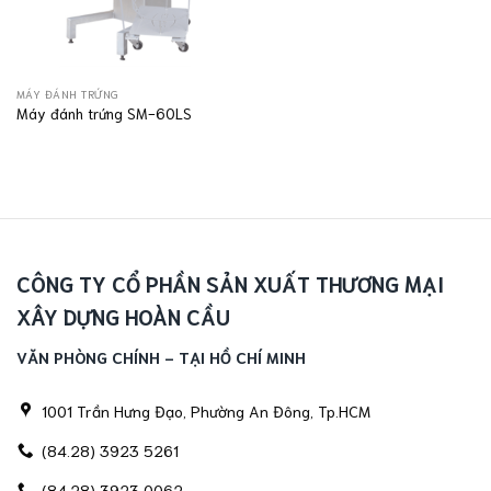
MÁY ĐÁNH TRỨNG
Máy đánh trứng SM-60LS
CÔNG TY CỔ PHẦN SẢN XUẤT THƯƠNG MẠI
XÂY DỰNG HOÀN CẦU
VĂN PHÒNG CHÍNH - TẠI HỒ CHÍ MINH
1001 Trần Hưng Đạo, Phường An Đông, Tp.HCM
(84.28) 3923 5261
(84.28) 3923 0062