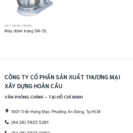
MÁY ĐÁNH TRỨNG
Máy đánh trứng SM-5L
CÔNG TY CỔ PHẦN SẢN XUẤT THƯƠNG MẠI
XÂY DỰNG HOÀN CẦU
VĂN PHÒNG CHÍNH - TẠI HỒ CHÍ MINH
1001 Trần Hưng Đạo, Phường An Đông, Tp.HCM
(84.28) 3923 5261
(84.28) 3923 0062