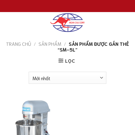
Chuyển
đến
nội
dung
TRANG CHỦ
/
SẢN PHẨM
/
SẢN PHẨM ĐƯỢC GẮN THẺ
“SM-5L”
LỌC