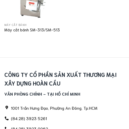
MÁY CẮT BÁNH
Máy cắt bánh SM-313/SM-513
CÔNG TY CỔ PHẦN SẢN XUẤT THƯƠNG MẠI
XÂY DỰNG HOÀN CẦU
VĂN PHÒNG CHÍNH - TẠI HỒ CHÍ MINH
1001 Trần Hưng Đạo, Phường An Đông, Tp.HCM
(84.28) 3923 5261
(84.28) 3923 0062