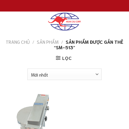
Chuyển
đến
nội
dung
TRANG CHỦ
/
SẢN PHẨM
/
SẢN PHẨM ĐƯỢC GẮN THẺ
“SM-513”
LỌC