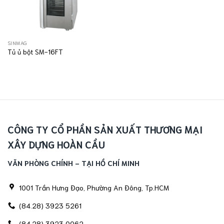
SINMAG
Tủ ủ bột SM-16FT
CÔNG TY CỔ PHẦN SẢN XUẤT THƯƠNG MẠI
XÂY DỰNG HOÀN CẦU
VĂN PHÒNG CHÍNH - TẠI HỒ CHÍ MINH
1001 Trần Hưng Đạo, Phường An Đông, Tp.HCM
(84.28) 3923 5261
(84.28) 3923 0062