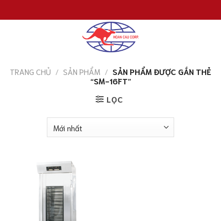
Chuyển
đến
nội
dung
TRANG CHỦ
/
SẢN PHẨM
/
SẢN PHẨM ĐƯỢC GẮN THẺ
“SM-16FT”
LỌC