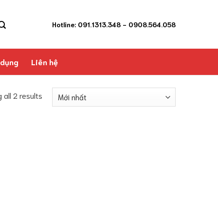
Hotline: 091.1313.348
- 0908.564.058
 dụng
Liên hệ
 all 2 results