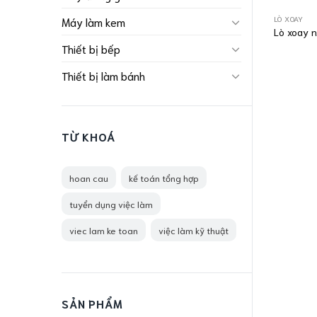
LÒ XOAY
Máy làm kem
Lò xoay 
Thiết bị bếp
Thiết bị làm bánh
TỪ KHOÁ
hoan cau
kế toán tổng hợp
tuyển dụng việc làm
viec lam ke toan
việc làm kỹ thuật
SẢN PHẨM