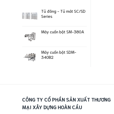
Tủ đông - Tủ mát SC/SD
Series
Máy cuốn bột SM-380A
Máy cuốn bột SDM-
340B2
CÔNG TY CỔ PHẦN SẢN XUẤT THƯƠNG
MẠI XÂY DỰNG HOÀN CẦU