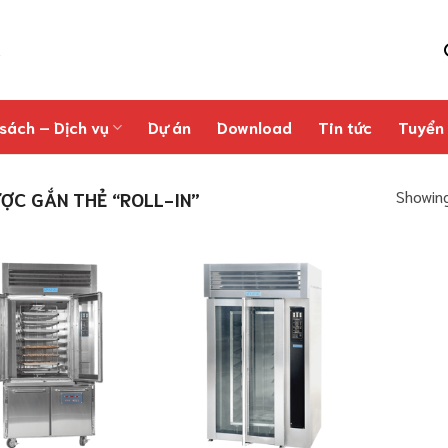
sách – Dịch vụ
Dự án
Download
Tin tức
Tuyển
Showing
C GẮN THẺ “ROLL-IN”