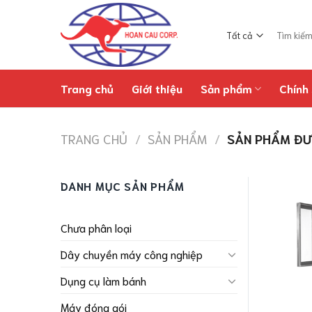
Chuyển
đến
Tìm
nội
kiếm:
dung
Trang chủ
Giới thiệu
Sản phẩm
Chính 
TRANG CHỦ
/
SẢN PHẨM
/
SẢN PHẨM ĐƯỢ
DANH MỤC SẢN PHẨM
Chưa phân loại
Dây chuyền máy công nghiệp
Dụng cụ làm bánh
Máy đóng gói